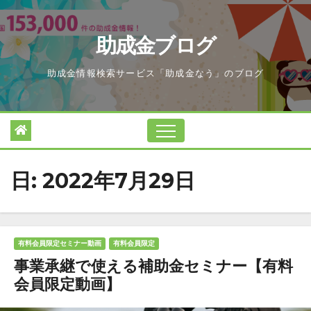
Skip
to
助成金ブログ
content
助成金情報検索サービス「助成金なう」のブログ
日:
2022年7月29日
有料会員限定セミナー動画
有料会員限定
事業承継で使える補助金セミナー【有料
会員限定動画】