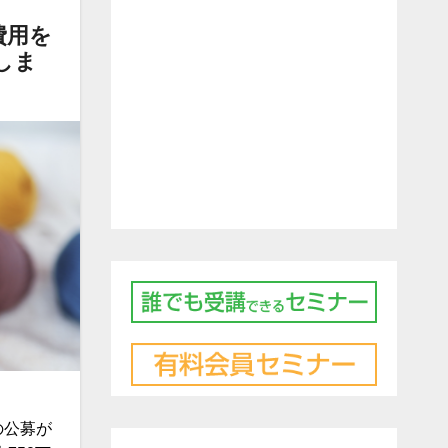
費用を
助しま
の公募が