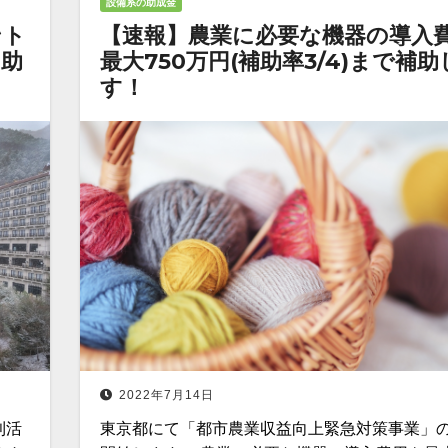
設備系の助成金
ント
【速報】農業に必要な機器の導入
を助
最大750万円(補助率3/4)まで補
す！
2022年7月14日
利活
東京都にて「都市農業収益向上緊急対策事業」