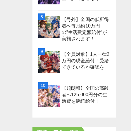
【号外】全国の低所得
者へ毎月約10万円
の”生活費定額給付”が
実施されます！
【全員対象】1人一律2
万円の現金給付！受給
できているか確認を
【超朗報】全国の高齢
者へ125,000円分の生
活費を継続給付！