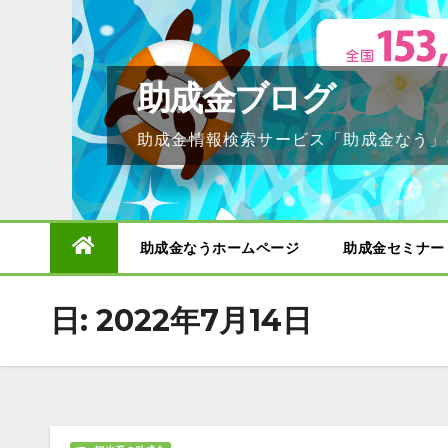
Skip
to
content
助成金ブログ
助成金情報検索サービス「助成金なう」
助成金なうホームページ
助成金セミナー
日:
2022年7月14日