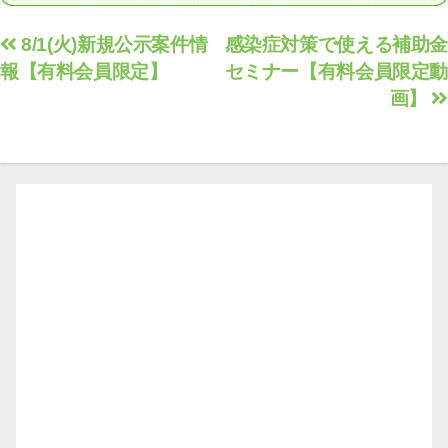
投
8/1(火)新規公示案件情
感染症対策で使える補助金
報【有料会員限定】
セミナー【有料会員限定動
稿
画】
ナ
ビ
ゲ
ー
シ
ョ
ン