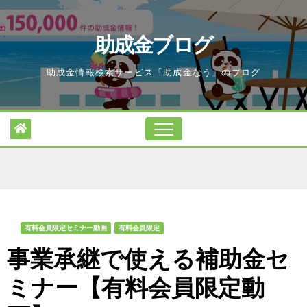
Skip
to
助成金ブログ
content
助成金情報検索サービス「助成金なう」のブログ
有料会員限定セミナー動画
有料会員限定
事業承継で使える補助金セ
ミナー【有料会員限定動