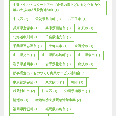
中堅・中小・スタートアップ企業の賃上げに向けた省力化
等の大規模成長投資補助金
(1)
中央区
(2)
佐賀県基山町
(1)
八王子市
(1)
兵庫県宝塚市
(1)
兵庫県西脇市
(1)
加須市
(1)
北海道中川町
(1)
千葉県浦安市
(1)
千葉県習志野市
(1)
宇都宮市
(1)
宜野湾市
(1)
山口県光市
(1)
山口県田布施町
(1)
山口県萩市
(1)
岩手県盛岡市
(1)
岩手県花巻市
(1)
所沢市
(1)
新事業進出・ものづくり商業サービス補助金
(3)
東京都渋谷区
(1)
東大阪市
(1)
柏市
(1)
武蔵村山市
(2)
江東区
(1)
沖縄県浦添市
(1)
清瀬市
(1)
産地連携支援緊急対策事業
(2)
福岡県岡垣町
(1)
福岡県糸島市
(1)