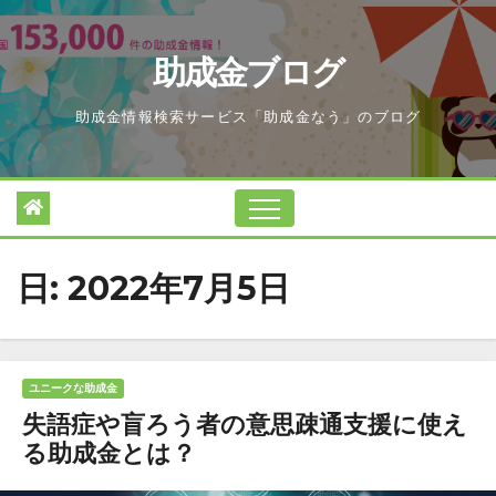
Skip
to
助成金ブログ
content
助成金情報検索サービス「助成金なう」のブログ
日:
2022年7月5日
ユニークな助成金
失語症や盲ろう者の意思疎通支援に使え
る助成金とは？