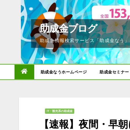
Skip
to
content
助成金ブログ
助成金情報検索サービス「助成金なう」
助成金なうホームページ
助成金セミナー
IT・観光系の助成金
【速報】夜間・早朝