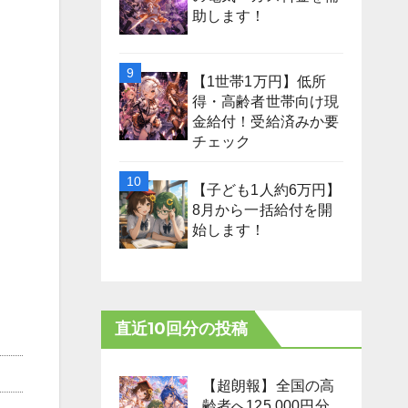
助します！
【1世帯1万円】低所
得・高齢者世帯向け現
金給付！受給済みか要
チェック
【子ども1人約6万円】
8月から一括給付を開
始します！
直近10回分の投稿
【超朗報】全国の高
齢者へ125,000円分