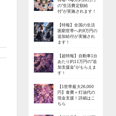
の”生活費定額給
付”が実施されます！
【特報】全国の生活
困窮世帯へ約9万円の
追加給付が実施され
ます！
【超特報】自動車1台
あたり約11万円の”追
加支援金”がもらえま
す！
【1世帯最大26,000
円】食費＋灯油代の
現金支援！詳細はこ
ちら