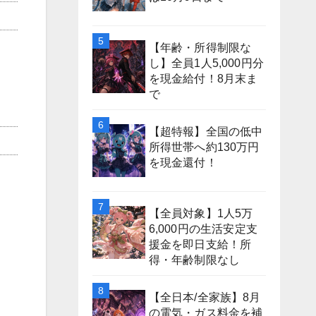
【年齢・所得制限な
し】全員1人5,000円分
を現金給付！8月末ま
で
【超特報】全国の低中
所得世帯へ約130万円
を現金還付！
【全員対象】1人5万
6,000円の生活安定支
援金を即日支給！所
得・年齢制限なし
【全日本/全家族】8月
の電気・ガス料金を補