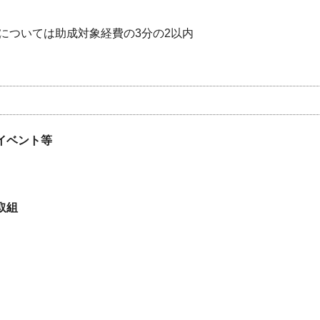
については助成対象経費の3分の2以内
イベント等
取組