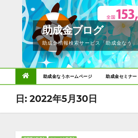
Skip
to
content
助成金ブログ
助成金情報検索サービス「助成金なう」
助成金なうホームページ
助成金セミナー
日:
2022年5月30日