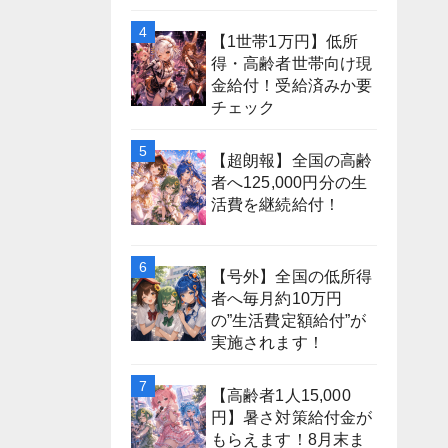
【1世帯1万円】低所
得・高齢者世帯向け現
金給付！受給済みか要
チェック
【超朗報】全国の高齢
者へ125,000円分の生
活費を継続給付！
【号外】全国の低所得
者へ毎月約10万円
の”生活費定額給付”が
実施されます！
【高齢者1人15,000
円】暑さ対策給付金が
もらえます！8月末ま