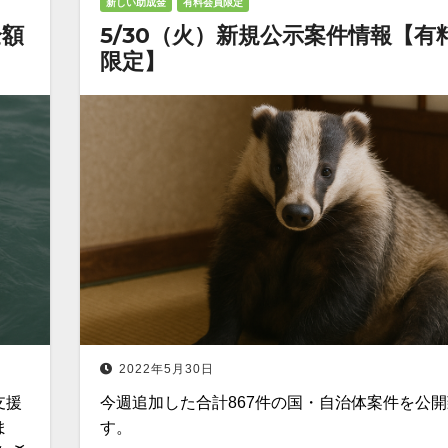
新しい助成金
有料会員限定
全額
5/30（火）新規公示案件情報【有
限定】
2022年5月30日
支援
今週追加した合計867件の国・自治体案件を公
ま
す。