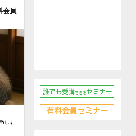
料会員
開致しま