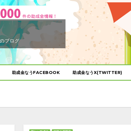
のブログ
助成金なうFACEBOOK
助成金なうX(TWITTER)