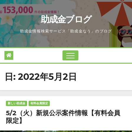
Skip
to
助成金ブログ
content
助成金情報検索サービス「助成金なう」のブログ
日:
2022年5月2日
新しい助成金
有料会員限定
5/2（火）新規公示案件情報【有料会員
限定】