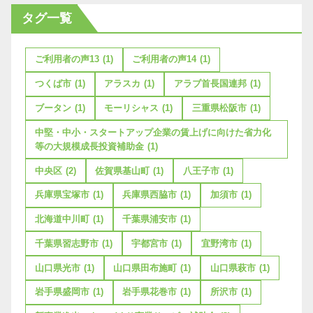
タグ一覧
ご利用者の声13
(1)
ご利用者の声14
(1)
つくば市
(1)
アラスカ
(1)
アラブ首長国連邦
(1)
ブータン
(1)
モーリシャス
(1)
三重県松阪市
(1)
中堅・中小・スタートアップ企業の賃上げに向けた省力化
等の大規模成長投資補助金
(1)
中央区
(2)
佐賀県基山町
(1)
八王子市
(1)
兵庫県宝塚市
(1)
兵庫県西脇市
(1)
加須市
(1)
北海道中川町
(1)
千葉県浦安市
(1)
千葉県習志野市
(1)
宇都宮市
(1)
宜野湾市
(1)
山口県光市
(1)
山口県田布施町
(1)
山口県萩市
(1)
岩手県盛岡市
(1)
岩手県花巻市
(1)
所沢市
(1)