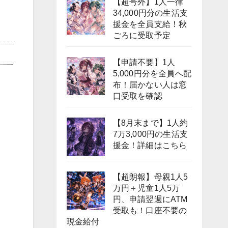
【超号外】1人一律
34,000円分の生活支
援金を全員支給！秋
ごろに受取予定
【申請不要】1人
5,000円分を全員へ配
布！届かない人は窓
口受取を確認
【8月末まで】1人約
7万3,000円の生活支
援金！詳細はこちら
【超朗報】母親1人5
万円＋児童1人5万
円、申請翌週にATM
受取も！口座不要の
現金給付