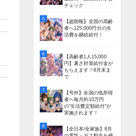
チェック
【超朗報】全国の高齢
者へ125,000円分の生
活費を継続給付！
【高齢者1人15,000
円】暑さ対策給付金が
もらえます！8月末ま
で
【号外】全国の低所得
者へ毎月約10万円
の”生活費定額給付”が
実施されます！
【全日本/全家族】8月
の電気・ガス料金を補