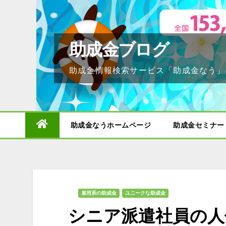
Skip
to
content
助成金ブログ
助成金情報検索サービス「助成金なう」
助成金なうホームページ
助成金セミナー
雇用系の助成金
ユニークな助成金
シニア派遣社員の人