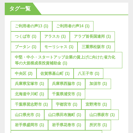
タグ一覧
ご利用者の声13
(1)
ご利用者の声14
(1)
つくば市
(1)
アラスカ
(1)
アラブ首長国連邦
(1)
ブータン
(1)
モーリシャス
(1)
三重県松阪市
(1)
中堅・中小・スタートアップ企業の賃上げに向けた省力化
等の大規模成長投資補助金
(1)
中央区
(2)
佐賀県基山町
(1)
八王子市
(1)
兵庫県宝塚市
(1)
兵庫県西脇市
(1)
加須市
(1)
北海道中川町
(1)
千葉県浦安市
(1)
千葉県習志野市
(1)
宇都宮市
(1)
宜野湾市
(1)
山口県光市
(1)
山口県田布施町
(1)
山口県萩市
(1)
岩手県盛岡市
(1)
岩手県花巻市
(1)
所沢市
(1)