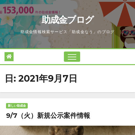
Skip
to
助成金ブログ
content
助成金情報検索サービス「助成金なう」のブログ
日:
2021年9月7日
新しい助成金
9/7（火）新規公示案件情報