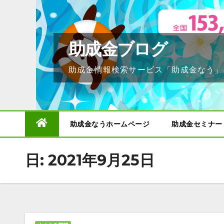
Skip
to
content
助成金ブログ
助成金情報検索サービス「助成金なう」
助成金なうホームページ
助成金セミナー
日:
2021年9月25日