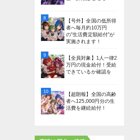
【号外】全国の低所得
者へ毎月約10万円
の”生活費定額給付”が
実施されます！
【全員対象】1人一律2
万円の現金給付！受給
できているか確認を
【超朗報】全国の高齢
者へ125,000円分の生
活費を継続給付！