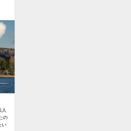
法人
たの
たい