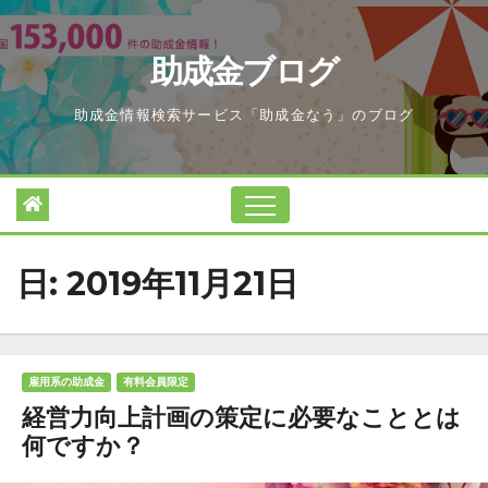
Skip
to
助成金ブログ
content
助成金情報検索サービス「助成金なう」のブログ
日:
2019年11月21日
雇用系の助成金
有料会員限定
経営力向上計画の策定に必要なこととは
何ですか？