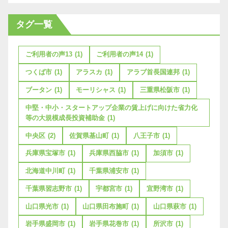
タグ一覧
ご利用者の声13
(1)
ご利用者の声14
(1)
つくば市
(1)
アラスカ
(1)
アラブ首長国連邦
(1)
ブータン
(1)
モーリシャス
(1)
三重県松阪市
(1)
中堅・中小・スタートアップ企業の賃上げに向けた省力化
等の大規模成長投資補助金
(1)
中央区
(2)
佐賀県基山町
(1)
八王子市
(1)
兵庫県宝塚市
(1)
兵庫県西脇市
(1)
加須市
(1)
北海道中川町
(1)
千葉県浦安市
(1)
千葉県習志野市
(1)
宇都宮市
(1)
宜野湾市
(1)
山口県光市
(1)
山口県田布施町
(1)
山口県萩市
(1)
岩手県盛岡市
(1)
岩手県花巻市
(1)
所沢市
(1)