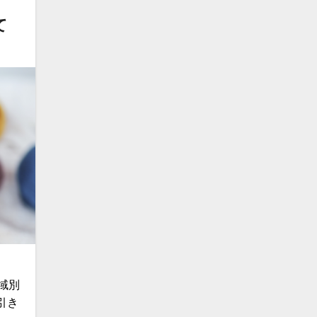
て
域別
引き