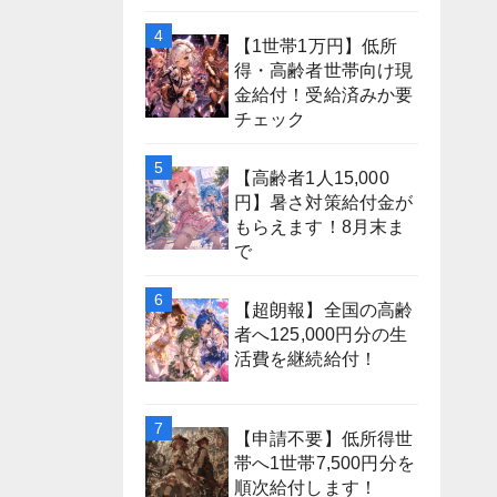
【1世帯1万円】低所
得・高齢者世帯向け現
金給付！受給済みか要
チェック
【高齢者1人15,000
円】暑さ対策給付金が
もらえます！8月末ま
で
【超朗報】全国の高齢
者へ125,000円分の生
活費を継続給付！
【申請不要】低所得世
帯へ1世帯7,500円分を
順次給付します！