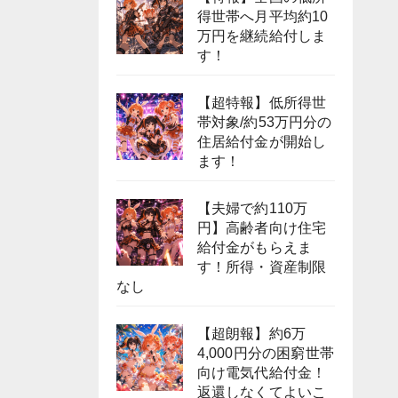
得世帯へ月平均約10
万円を継続給付しま
す！
【超特報】低所得世
帯対象/約53万円分の
住居給付金が開始し
ます！
【夫婦で約110万
円】高齢者向け住宅
給付金がもらえま
す！所得・資産制限
なし
【超朗報】約6万
4,000円分の困窮世帯
向け電気代給付金！
返還しなくてよいこ