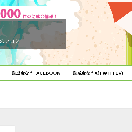
のブログ
助成金なうFACEBOOK
助成金なうX(TWITTER)