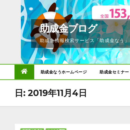
Skip
to
content
助成金ブログ
助成金情報検索サービス「助成金なう」
助成金なうホームページ
助成金セミナー
日:
2019年11月4日