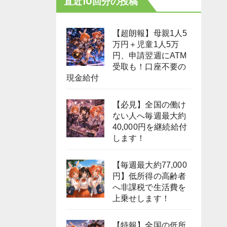
直近10回分の投稿
【超朗報】母親1人5
万円＋児童1人5万
円、申請翌週にATM
受取も！口座不要の
現金給付
【必見】全国の働け
ない人へ毎週最大約
40,000円を継続給付
します！
【毎週最大約77,000
円】低所得の高齢者
へ非課税で生活費を
上乗せします！
【特報】全国の低所