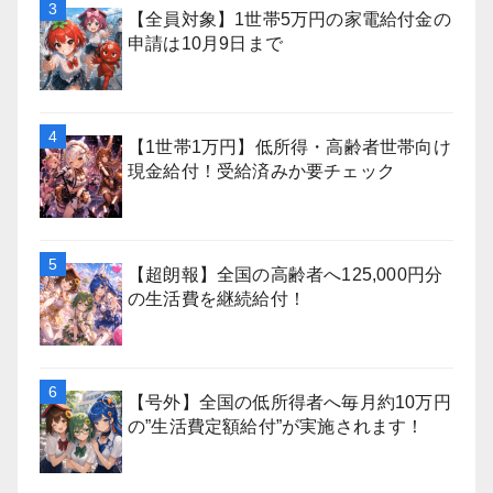
【全員対象】1世帯5万円の家電給付金の
申請は10月9日まで
【1世帯1万円】低所得・高齢者世帯向け
現金給付！受給済みか要チェック
【超朗報】全国の高齢者へ125,000円分
の生活費を継続給付！
【号外】全国の低所得者へ毎月約10万円
の”生活費定額給付”が実施されます！