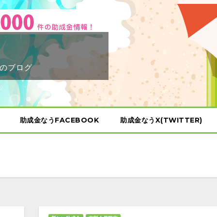
のブログ
助成金なうFACEBOOK
助成金なうX(TWITTER)