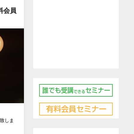
料会員
開致しま