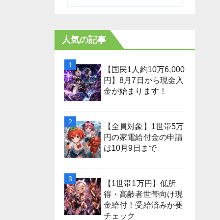
人気の記事
【国民1人約10万6,000
円】8月7日から現金入
金が始まります！
【全員対象】1世帯5万
円の家電給付金の申請
は10月9日まで
【1世帯1万円】低所
得・高齢者世帯向け現
金給付！受給済みか要
チェック