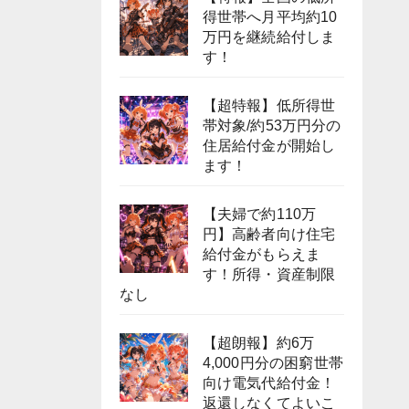
得世帯へ月平均約10
万円を継続給付しま
す！
【超特報】低所得世
帯対象/約53万円分の
住居給付金が開始し
ます！
【夫婦で約110万
円】高齢者向け住宅
給付金がもらえま
す！所得・資産制限
なし
【超朗報】約6万
4,000円分の困窮世帯
向け電気代給付金！
返還しなくてよいこ