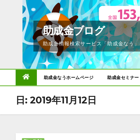
Skip
to
content
助成金ブログ
助成金情報検索サービス「助成金なう」
助成金なうホームページ
助成金セミナー
日:
2019年11月12日