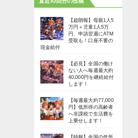
直近10回分の投稿
【超朗報】母親1人5
万円＋児童1人5万
円、申請翌週にATM
受取も！口座不要の
現金給付
【必見】全国の働け
ない人へ毎週最大約
40,000円を継続給付
します！
【毎週最大約77,000
円】低所得の高齢者
へ非課税で生活費を
上乗せします！
【特報】全国の低所