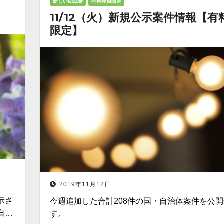
新しい助成金
有料会員限定
11/12（火）新規公示案件情報【有
限定】
2019年11月12日
、
示さ
今週追加した合計208件の国・自治体案件を公
自…
す。