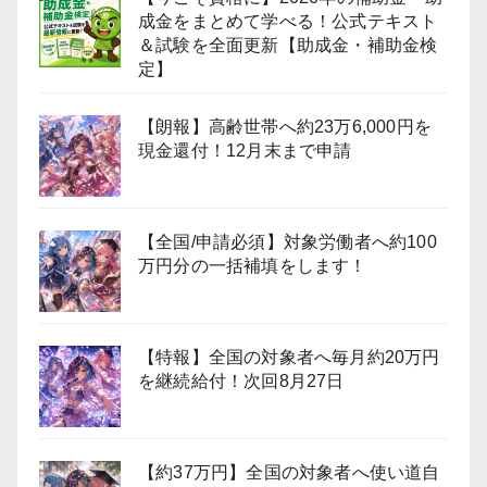
成金をまとめて学べる！公式テキスト
＆試験を全面更新【助成金・補助金検
定】
【朗報】高齢世帯へ約23万6,000円を
現金還付！12月末まで申請
【全国/申請必須】対象労働者へ約100
万円分の一括補填をします！
【特報】全国の対象者へ毎月約20万円
を継続給付！次回8月27日
【約37万円】全国の対象者へ使い道自