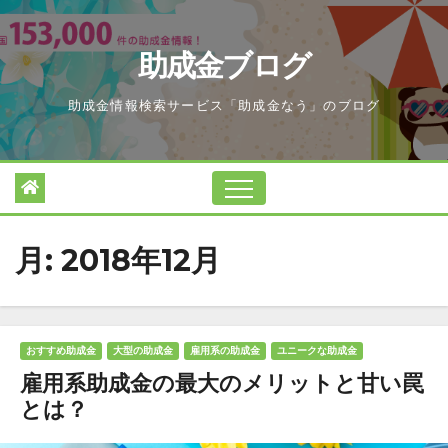
Skip
to
助成金ブログ
content
助成金情報検索サービス「助成金なう」のブログ
月:
2018年12月
おすすめ助成金
大型の助成金
雇用系の助成金
ユニークな助成金
雇用系助成金の最大のメリットと甘い罠
とは？