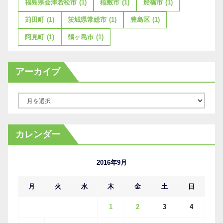
福島県会津若松市
(1)
稲敷市
(1)
船橋市
(1)
苅田町
(1)
茨城県常総市
(1)
豊島区
(1)
阿見町
(1)
鶴ヶ島市
(1)
アーカイブ
ア
ー
カ
カレンダー
イ
ブ
2016年9月
月
火
水
木
金
土
日
1
2
3
4