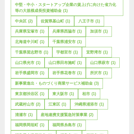
中堅・中小・スタートアップ企業の賃上げに向けた省力化
等の大規模成長投資補助金
(1)
中央区
(2)
佐賀県基山町
(1)
八王子市
(1)
兵庫県宝塚市
(1)
兵庫県西脇市
(1)
加須市
(1)
北海道中川町
(1)
千葉県浦安市
(1)
千葉県習志野市
(1)
宇都宮市
(1)
宜野湾市
(1)
山口県光市
(1)
山口県田布施町
(1)
山口県萩市
(1)
岩手県盛岡市
(1)
岩手県花巻市
(1)
所沢市
(1)
新事業進出・ものづくり商業サービス補助金
(3)
東京都渋谷区
(1)
東大阪市
(1)
柏市
(1)
武蔵村山市
(2)
江東区
(1)
沖縄県浦添市
(1)
清瀬市
(1)
産地連携支援緊急対策事業
(2)
福岡県岡垣町
(1)
福岡県糸島市
(1)