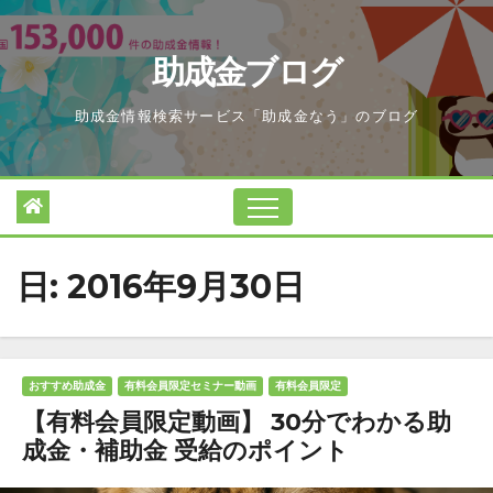
Skip
to
助成金ブログ
content
助成金情報検索サービス「助成金なう」のブログ
日:
2016年9月30日
おすすめ助成金
有料会員限定セミナー動画
有料会員限定
【有料会員限定動画】 30分でわかる助
成金・補助金 受給のポイント