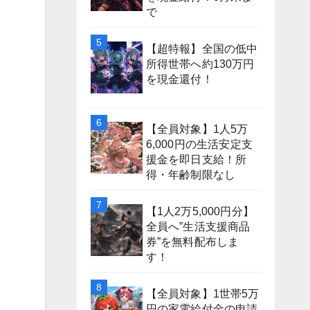
で
【超特報】全国の低中
所得世帯へ約130万円
を現金還付！
【全員対象】1人5万
6,000円の生活安定支
援金を即日支給！所
得・年齢制限なし
【1人2万5,000円分】
全員へ”生活支援商品
券”を無料配布しま
す！
【全員対象】1世帯5万
円の家電給付金の申請