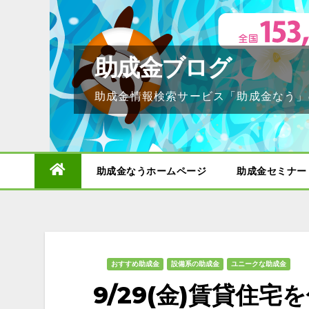
Skip
to
content
助成金ブログ
助成金情報検索サービス「助成金なう」
助成金なうホームページ
助成金セミナー
おすすめ助成金
設備系の助成金
ユニークな助成金
9/29(金)賃貸住