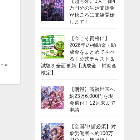
【超号外】1人一律4
万円分の生活支援金
が秋ごろに支給開始
します！
【今こそ資格に】
2026年の補助金・助
成金をまとめて学べ
る！公式テキスト＆
試験を全面更新【助成金・補助金
か？
検定】
【朗報】高齢世帯へ
約23万6,000円を現
金還付！12月末まで
申請
【全国/申請必須】対
象労働者へ約100万