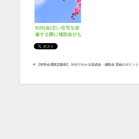
8/26(金)古い住宅を改
修する際に補助金がも
らえることを知ってい
ますか？
投
【有料会員限定動画】 30分でわかる助成金・補助金 受給のポイント
稿
ナ
ビ
ゲ
ー
シ
ョ