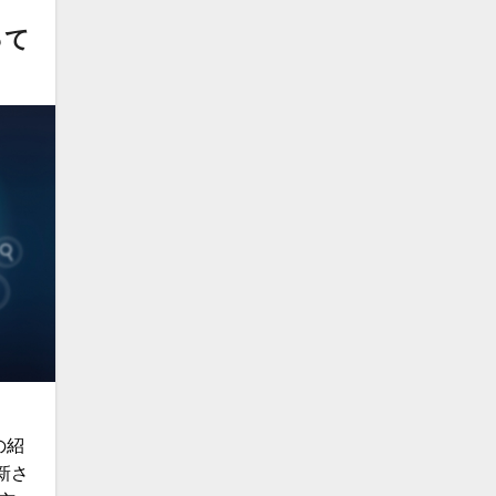
って
の紹
新さ