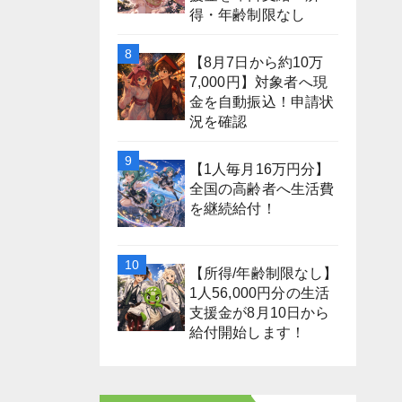
得・年齢制限なし
【8月7日から約10万
7,000円】対象者へ現
金を自動振込！申請状
況を確認
【1人毎月16万円分】
全国の高齢者へ生活費
を継続給付！
【所得/年齢制限なし】
1人56,000円分の生活
支援金が8月10日から
給付開始します！