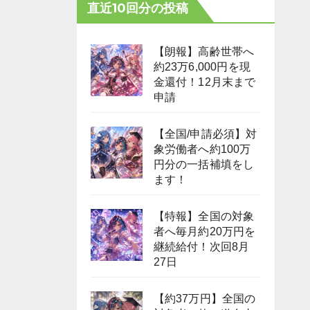
直近10回分の投稿
【朗報】高齢世帯へ
約23万6,000円を現
金還付！12月末まで
申請
【全国/申請必須】対
象労働者へ約100万
円分の一括補填をし
ます！
【特報】全国の対象
者へ毎月約20万円を
継続給付！次回8月
27日
【約37万円】全国の