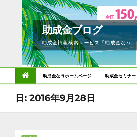
Skip
to
content
助成金ブログ
助成金情報検索サービス「助成金なう」
助成金なうホームページ
助成金セミナー
日:
2016年9月28日