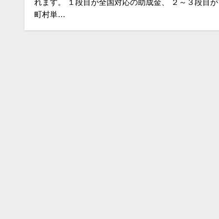
れます。 １段目が全国対応の助成金、 ２～３段目が
町村単…