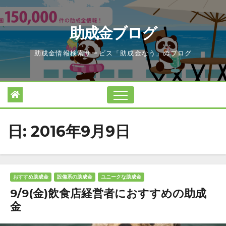
Skip
to
助成金ブログ
content
助成金情報検索サービス「助成金なう」のブログ
日:
2016年9月9日
おすすめ助成金
設備系の助成金
ユニークな助成金
9/9(金)飲食店経営者におすすめの助成
金