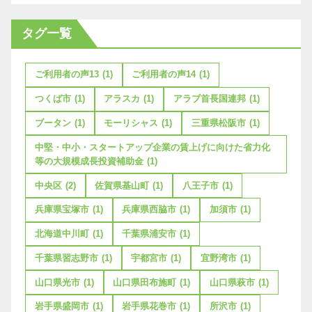
タグ一覧
ご利用者の声13
(1)
ご利用者の声14
(1)
つくば市
(1)
アラスカ
(1)
アラブ首長国連邦
(1)
ブータン
(1)
モーリシャス
(1)
三重県松阪市
(1)
中堅・中小・スタートアップ企業の賃上げに向けた省力化
等の大規模成長投資補助金
(1)
中央区
(2)
佐賀県基山町
(1)
八王子市
(1)
兵庫県宝塚市
(1)
兵庫県西脇市
(1)
加須市
(1)
北海道中川町
(1)
千葉県浦安市
(1)
千葉県習志野市
(1)
宇都宮市
(1)
宜野湾市
(1)
山口県光市
(1)
山口県田布施町
(1)
山口県萩市
(1)
岩手県盛岡市
(1)
岩手県花巻市
(1)
所沢市
(1)