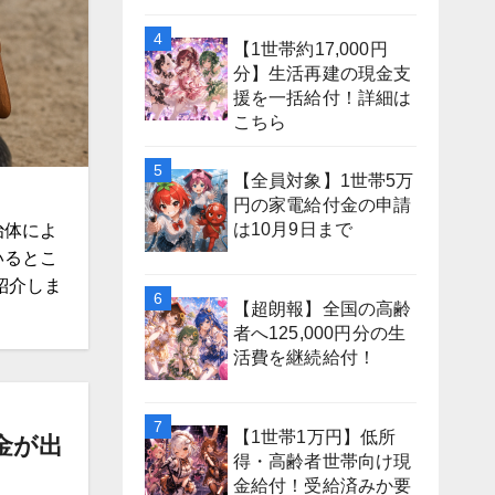
【1世帯約17,000円
分】生活再建の現金支
援を一括給付！詳細は
こちら
【全員対象】1世帯5万
円の家電給付金の申請
は10月9日まで
治体によ
いるとこ
紹介しま
【超朗報】全国の高齢
者へ125,000円分の生
活費を継続給付！
【1世帯1万円】低所
金が出
得・高齢者世帯向け現
金給付！受給済みか要