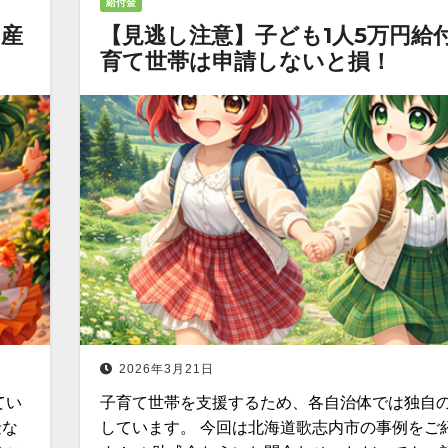
給付金
出産
【見逃し注意】子ども1人5万円給
育て世帯は申請しないと損！
2026年3月21日
てい
子育て世帯を支援するため、各自治体では独自
金な
しています。 今回は北海道歌志内市の事例をご