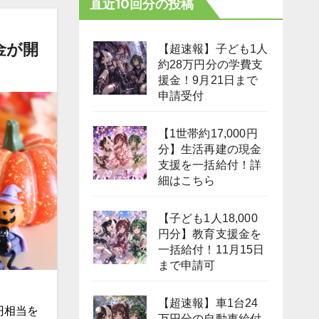
直近10回分の投稿
金が開
【超速報】子ども1人
約28万円分の学費支
援金！9月21日まで
申請受付
【1世帯約17,000円
分】生活再建の現金
支援を一括給付！詳
細はこちら
【子ども1人18,000
円分】教育支援金を
一括給付！11月15日
まで申請可
【超速報】車1台24
円相当を
万円分の自動車給付