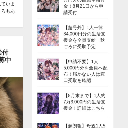
れていま
金！8月21日から申
ころもあ
請受付
【超号外】1人一律
34,000円分の生活支
援金を全員支給！秋
ごろに受取予定
給付
公募中
【申請不要】1人
5,000円分を全員へ配
布！届かない人は窓
口受取を確認
【8月末まで】1人約
7万3,000円の生活支
援金！詳細はこちら
【超朗報】母親1人5