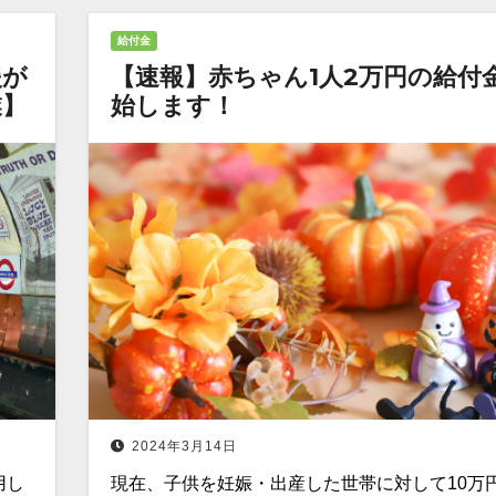
給付金
援が
【速報】赤ちゃん1人2万円の給付
業】
始します！
2024年3月14日
用し
現在、子供を妊娠・出産した世帯に対して10万