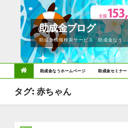
Skip
to
content
助成金ブログ
助成金情報検索サービス「助成金なう」
助成金なうホームページ
助成金セミナー
タグ:
赤ちゃん