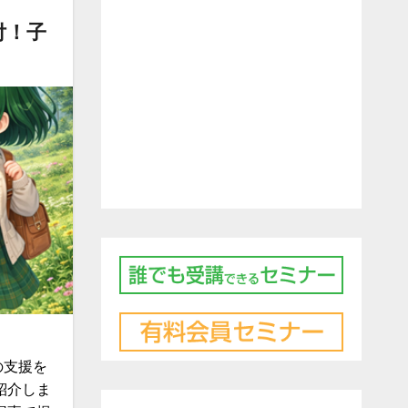
付！子
の支援を
紹介しま