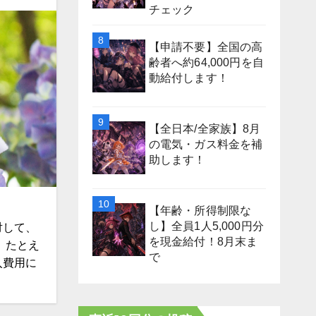
チェック
【申請不要】全国の高
齢者へ約64,000円を自
動給付します！
【全日本/全家族】8月
の電気・ガス料金を補
助します！
【年齢・所得制限な
し】全員1人5,000円分
対して、
を現金給付！8月末ま
 たとえ
で
入費用に