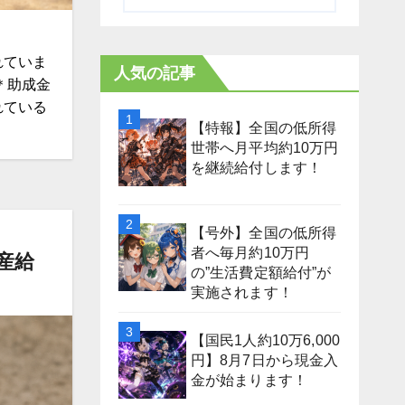
れていま
人気の記事
＊助成金
れている
【特報】全国の低所得
世帯へ月平均約10万円
を継続給付します！
【号外】全国の低所得
者へ毎月約10万円
産給
の”生活費定額給付”が
実施されます！
【国民1人約10万6,000
円】8月7日から現金入
金が始まります！