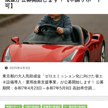
可】
2025年4月3日
東京都の大人気助成金「ゼロエミッション化に向けた省エ
ネ設備導入・運用改善支援事業」が公募開始します！ 公募
期間：令和7年4月23日～令和7年5月9日 高効率空調…
申請サポート
大型の助成金
設備系の助成金
IT・観光系の助成金