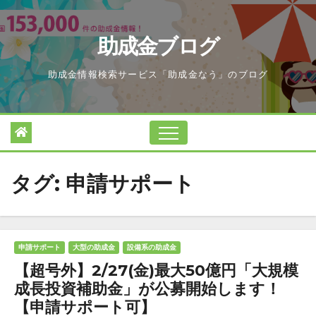
Skip
to
助成金ブログ
content
助成金情報検索サービス「助成金なう」のブログ
タグ:
申請サポート
申請サポート
大型の助成金
設備系の助成金
【超号外】2/27(金)最大50億円「大規模
成長投資補助金」が公募開始します！
【申請サポート可】