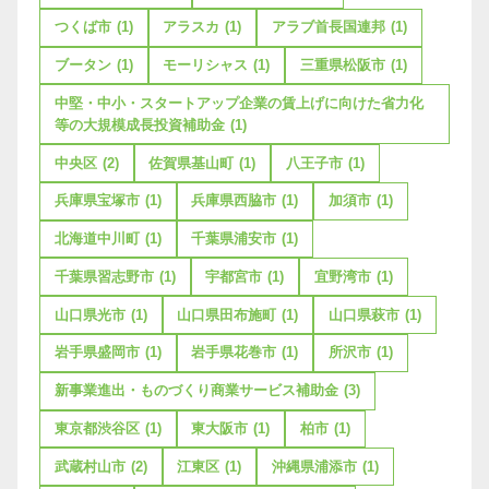
つくば市
(1)
アラスカ
(1)
アラブ首長国連邦
(1)
ブータン
(1)
モーリシャス
(1)
三重県松阪市
(1)
中堅・中小・スタートアップ企業の賃上げに向けた省力化
等の大規模成長投資補助金
(1)
中央区
(2)
佐賀県基山町
(1)
八王子市
(1)
兵庫県宝塚市
(1)
兵庫県西脇市
(1)
加須市
(1)
北海道中川町
(1)
千葉県浦安市
(1)
千葉県習志野市
(1)
宇都宮市
(1)
宜野湾市
(1)
山口県光市
(1)
山口県田布施町
(1)
山口県萩市
(1)
岩手県盛岡市
(1)
岩手県花巻市
(1)
所沢市
(1)
新事業進出・ものづくり商業サービス補助金
(3)
東京都渋谷区
(1)
東大阪市
(1)
柏市
(1)
武蔵村山市
(2)
江東区
(1)
沖縄県浦添市
(1)