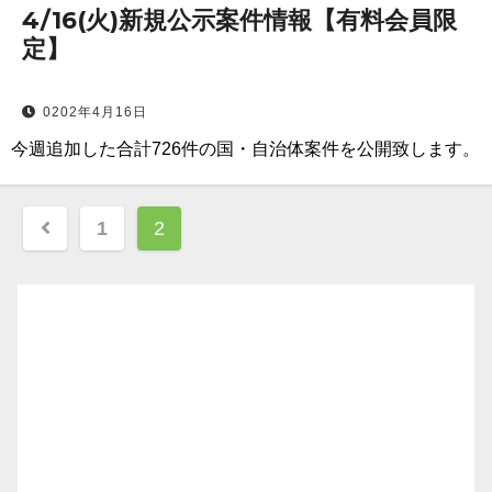
4/16(火)新規公示案件情報【有料会員限
定】
0202年4月16日
今週追加した合計726件の国・自治体案件を公開致します。
投
1
2
稿
ナ
ビ
ゲ
ー
シ
ョ