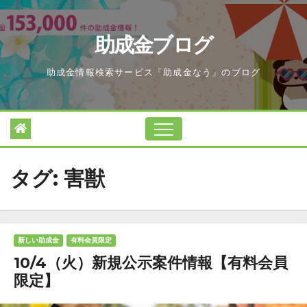
Skip
to
助成金ブログ
content
助成金情報検索サービス「助成金なう」のブログ
タグ:
害獣
新しい助成金
有料会員限定
10/4（火）新規公示案件情報【有料会員
限定】