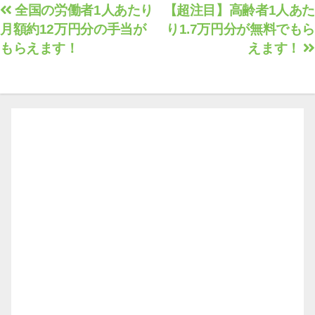
投
全国の労働者1人あたり
【超注目】高齢者1人あた
月額約12万円分の手当が
り1.7万円分が無料でもら
稿
もらえます！
えます！
ナ
ビ
ゲ
ー
シ
ョ
ン