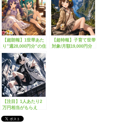
【超朗報】1世帯あた
【超特報】子育て世帯
り”週28,000円分”の住
対象/月額19,000円分
宅支援金がもらえま
の上乗せ給付が始まっ
す！
ています！
【注目】1人あたり2
万円相当がもらえ
る”生活支援金”と
は？