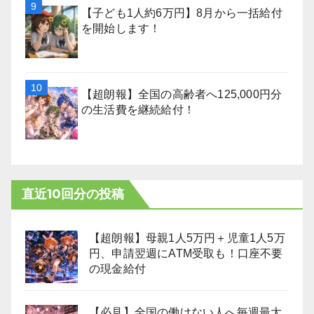
【子ども1人約6万円】8月から一括給付
を開始します！
【超朗報】全国の高齢者へ125,000円分
の生活費を継続給付！
直近10回分の投稿
【超朗報】母親1人5万円＋児童1人5万
円、申請翌週にATM受取も！口座不要
の現金給付
【必見】全国の働けない人へ毎週最大