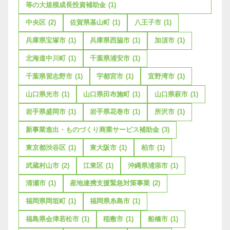
等の大規模成長投資補助金
(1)
中央区
(2)
佐賀県基山町
(1)
八王子市
(1)
兵庫県宝塚市
(1)
兵庫県西脇市
(1)
加須市
(1)
北海道中川町
(1)
千葉県浦安市
(1)
千葉県習志野市
(1)
宇都宮市
(1)
宜野湾市
(1)
山口県光市
(1)
山口県田布施町
(1)
山口県萩市
(1)
岩手県盛岡市
(1)
岩手県花巻市
(1)
所沢市
(1)
新事業進出・ものづくり商業サービス補助金
(3)
東京都渋谷区
(1)
東大阪市
(1)
柏市
(1)
武蔵村山市
(2)
江東区
(1)
沖縄県浦添市
(1)
清瀬市
(1)
産地連携支援緊急対策事業
(2)
福岡県岡垣町
(1)
福岡県糸島市
(1)
福島県会津若松市
(1)
稲敷市
(1)
船橋市
(1)