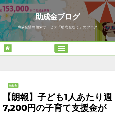
Skip
to
助成金ブログ
content
助成金情報検索サービス「助成金なう」のブログ
給付金
【朗報】子ども1人あたり週
7,200円の子育て支援金が