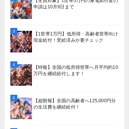
【全員対象】1世帯5万円の家電給付金の
申請は10月9日まで
【1世帯1万円】低所得・高齢者世帯向け
現金給付！受給済みか要チェック
【特報】全国の低所得世帯へ月平均約10
万円を継続給付します！
【超朗報】全国の高齢者へ125,000円分
の生活費を継続給付！