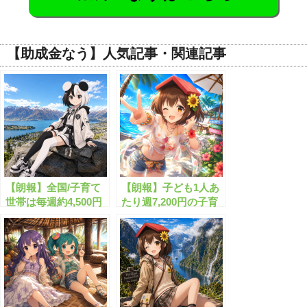
【助成金なう】人気記事・関連記事
【朗報】全国/子育て
【朗報】子ども1人あ
世帯は毎週約4,500円
たり週7,200円の子育
分がもらえます！
て支援金がもらえま
す！