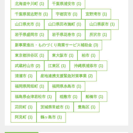
北海道中川町
(1)
千葉県浦安市
(1)
千葉県習志野市
(1)
宇都宮市
(1)
宜野湾市
(1)
山口県光市
(1)
山口県田布施町
(1)
山口県萩市
(1)
岩手県盛岡市
(1)
岩手県花巻市
(1)
所沢市
(1)
新事業進出・ものづくり商業サービス補助金
(3)
東京都渋谷区
(1)
東大阪市
(1)
柏市
(1)
武蔵村山市
(2)
江東区
(1)
沖縄県浦添市
(1)
清瀬市
(1)
産地連携支援緊急対策事業
(2)
福岡県岡垣町
(1)
福岡県糸島市
(1)
福島県会津若松市
(1)
稲敷市
(1)
船橋市
(1)
苅田町
(1)
茨城県常総市
(1)
豊島区
(1)
阿見町
(1)
鶴ヶ島市
(1)