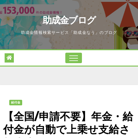
Skip
to
助成金ブログ
content
助成金情報検索サービス「助成金なう」のブログ
給付金
【全国/申請不要】年金・給
付金が自動で上乗せ支給さ