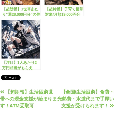
【超朗報】1世帯あた
【超特報】子育て世帯
り”週28,000円分”の住
対象/月額19,000円分
宅支援金がもらえま
の上乗せ給付が始まっ
す！
ています！
【注目】1人あたり2
万円相当がもらえ
る”生活支援金”と
は？
投
【超朗報】生活困窮世
【全国/生活困窮】食費・
帯への現金支援が始まりま
光熱費・水道代まで手厚い
稿
す！ATM受取可
支援が受けられます！
ナ