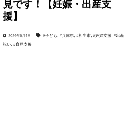
見です！【妊娠・出産支
援】
,
,
,
,
#子ども
#兵庫県
#相生市
#妊婦支援
#出産
2026年6月4日
,
祝い
#育児支援