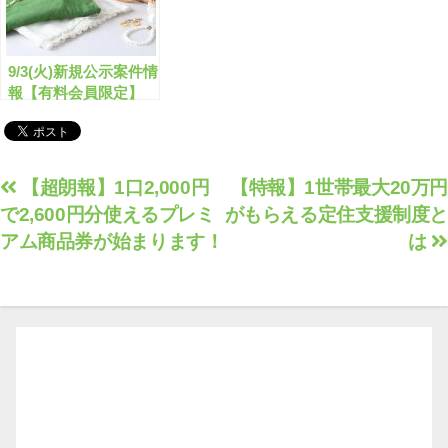
9/3(火)新規公示案件情
報【有料会員限定】
投
【超朗報】1口2,000円
【特報】1世帯最大20万円
で2,600円分使えるプレミ
がもらえる定住支援制度と
稿
アム商品券が始まります！
は
ナ
ビ
ゲ
ー
シ
ョ
ン