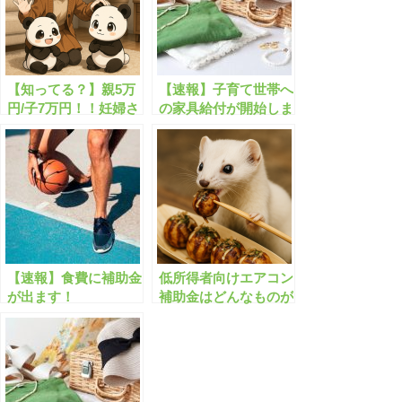
【知ってる？】親5万
【速報】子育て世帯へ
円/子7万円！！妊婦さ
の家具給付が開始しま
ん必見です！
す！
【速報】食費に補助金
低所得者向けエアコン
が出ます！
補助金はどんなものが
ありますか？補助率
100%/最大10万円など