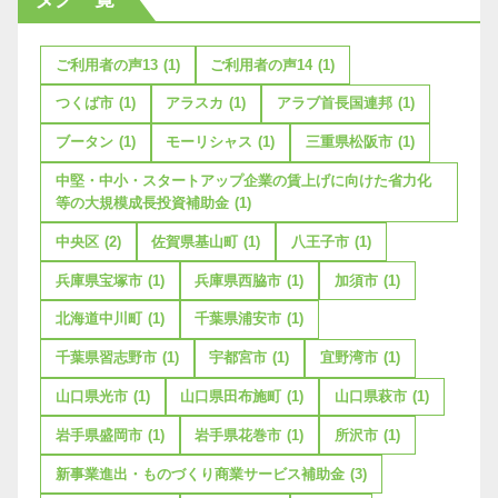
ご利用者の声13
(1)
ご利用者の声14
(1)
つくば市
(1)
アラスカ
(1)
アラブ首長国連邦
(1)
ブータン
(1)
モーリシャス
(1)
三重県松阪市
(1)
中堅・中小・スタートアップ企業の賃上げに向けた省力化
等の大規模成長投資補助金
(1)
中央区
(2)
佐賀県基山町
(1)
八王子市
(1)
兵庫県宝塚市
(1)
兵庫県西脇市
(1)
加須市
(1)
北海道中川町
(1)
千葉県浦安市
(1)
千葉県習志野市
(1)
宇都宮市
(1)
宜野湾市
(1)
山口県光市
(1)
山口県田布施町
(1)
山口県萩市
(1)
岩手県盛岡市
(1)
岩手県花巻市
(1)
所沢市
(1)
新事業進出・ものづくり商業サービス補助金
(3)