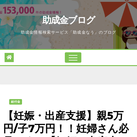
Skip
to
助成金ブログ
content
助成金情報検索サービス「助成金なう」のブログ
給付金
【妊娠・出産支援】親5万
円/子7万円！！妊婦さん必