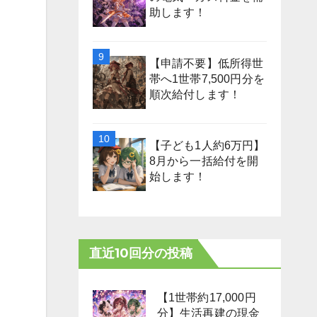
助します！
【申請不要】低所得世
帯へ1世帯7,500円分を
順次給付します！
【子ども1人約6万円】
8月から一括給付を開
始します！
直近10回分の投稿
【1世帯約17,000円
分】生活再建の現金