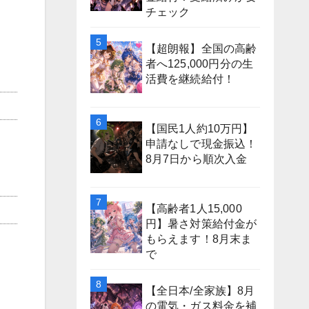
チェック
【超朗報】全国の高齢
者へ125,000円分の生
活費を継続給付！
【国民1人約10万円】
申請なしで現金振込！
8月7日から順次入金
【高齢者1人15,000
円】暑さ対策給付金が
もらえます！8月末ま
で
【全日本/全家族】8月
の電気・ガス料金を補