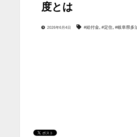
度とは
,
,
#給付金
#定住
#岐阜県多
2026年6月4日