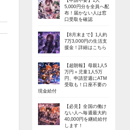
【申請不要】1人
5,000円分を全員へ配
布！届かない人は窓
口受取を確認
【8月末まで】1人約
7万3,000円の生活支
い
援金！詳細はこちら
【超朗報】母親1人5
万円＋児童1人5万
円、申請翌週にATM
受取も！口座不要の
現金給付
【必見】全国の働け
ない人へ毎週最大約
40,000円を継続給付
します！