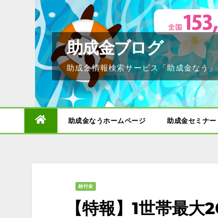
Skip
to
content
助成金ブログ
助成金情報検索サービス「助成金なう」
助成金なうホームページ
助成金セミナー
給付金
【特報】1世帯最大