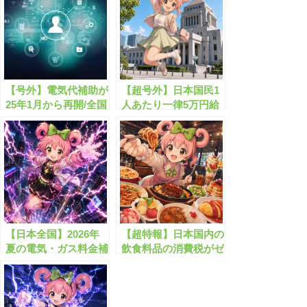
【号外】電気代補助が
【超号外】日本国民1
25年1月から再開/全国
人あたり一律5万円給
の電気代給付金まとめ
付が始まる！？
【日本全国】2026年
【超特報】日本国内の
夏の電気・ガス料金補
飲食料品の消費税がゼ
助が始まります！
ロになります！