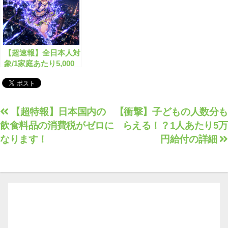
【超速報】全日本人対
象/1家庭あたり5,000
円分の電気・ガス代支
援が始まります！
投
【超特報】日本国内の
【衝撃】子どもの人数分も
飲食料品の消費税がゼロに
らえる！？1人あたり5万
稿
なります！
円給付の詳細
ナ
ビ
ゲ
ー
シ
ョ