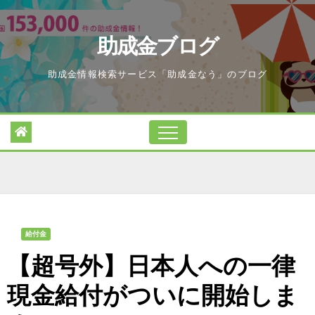
Skip
to
助成金ブログ
content
助成金情報検索サービス「助成金なう」のブログ
給付金
【超号外】日本人への一律
現金給付がついに開始しま