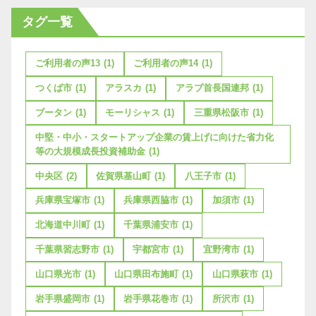
タグ一覧
ご利用者の声13
(1)
ご利用者の声14
(1)
つくば市
(1)
アラスカ
(1)
アラブ首長国連邦
(1)
ブータン
(1)
モーリシャス
(1)
三重県松阪市
(1)
中堅・中小・スタートアップ企業の賃上げに向けた省力化
等の大規模成長投資補助金
(1)
中央区
(2)
佐賀県基山町
(1)
八王子市
(1)
兵庫県宝塚市
(1)
兵庫県西脇市
(1)
加須市
(1)
北海道中川町
(1)
千葉県浦安市
(1)
千葉県習志野市
(1)
宇都宮市
(1)
宜野湾市
(1)
山口県光市
(1)
山口県田布施町
(1)
山口県萩市
(1)
岩手県盛岡市
(1)
岩手県花巻市
(1)
所沢市
(1)