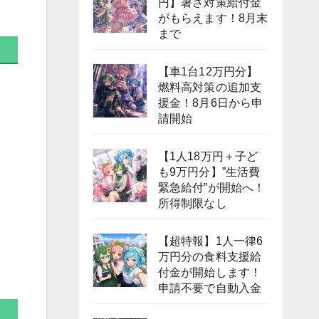
円】暑さ対策給付金
がもらえます！8月末
まで
【車1台12万円分】
燃料高対策の追加支
援金！8月6日から申
請開始
【1人18万円＋子ど
も9万円分】”生活費
緊急給付”が開始へ！
所得制限なし
【超特報】1人一律6
万円分の食料支援給
付金が開始します！
申請不要で自動入金