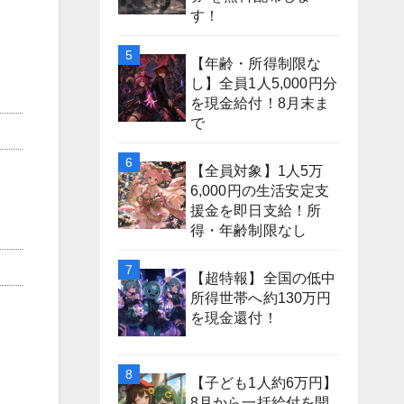
す！
【年齢・所得制限な
し】全員1人5,000円分
を現金給付！8月末ま
で
【全員対象】1人5万
6,000円の生活安定支
援金を即日支給！所
得・年齢制限なし
【超特報】全国の低中
所得世帯へ約130万円
を現金還付！
【子ども1人約6万円】
8月から一括給付を開