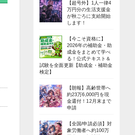
【超号外】1人一律4
万円分の生活支援金
が秋ごろに支給開始
します！
【今こそ資格に】
2026年の補助金・助
成金をまとめて学べ
る！公式テキスト＆
試験を全面更新【助成金・補助金
検定】
【朗報】高齢世帯へ
約23万6,000円を現
金還付！12月末まで
申請
【全国/申請必須】対
象労働者へ約100万