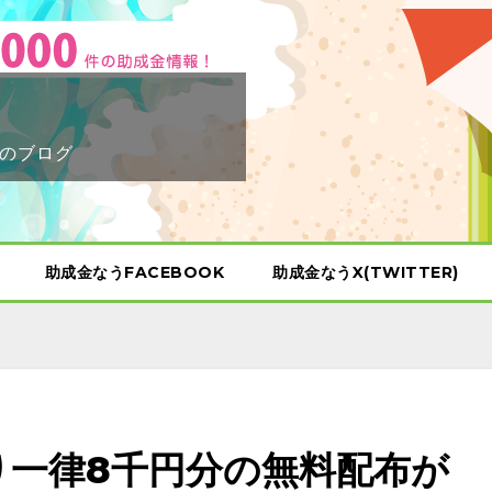
のブログ
助成金なうFACEBOOK
助成金なうX(TWITTER)
り一律8千円分の無料配布が