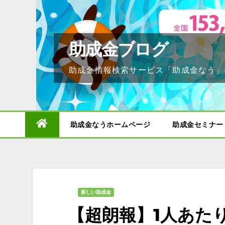
Skip
to
content
助成金ブログ
助成金情報検索サービス「助成金なう」
助成金なうホームページ
助成金セミナー
新しい助成金
【超朗報】1人あた