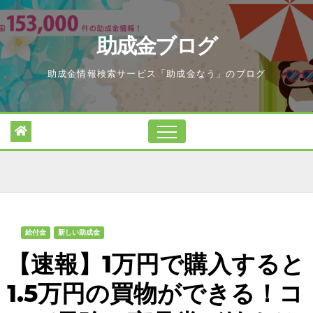
Skip
to
助成金ブログ
content
助成金情報検索サービス「助成金なう」のブログ
給付金
新しい助成金
【速報】1万円で購入すると
1.5万円の買物ができる！コ