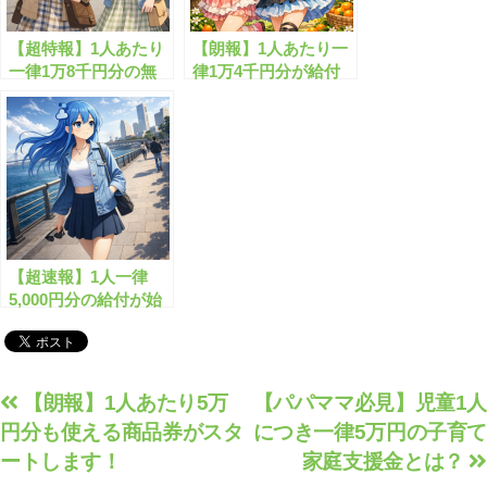
【超特報】1人あたり
【朗報】1人あたり一
一律1万8千円分の無
律1万4千円分が給付
料給付開始へ！
開始します！
【超速報】1人一律
5,000円分の給付が始
まります！
投
【朗報】1人あたり5万
【パパママ必見】児童1人
円分も使える商品券がスタ
につき一律5万円の子育て
稿
ートします！
家庭支援金とは？
ナ