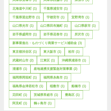
北海道中川町
(1)
千葉県浦安市
(1)
千葉県習志野市
(1)
宇都宮市
(1)
宜野湾市
(1)
山口県光市
(1)
山口県田布施町
(1)
山口県萩市
(1)
岩手県盛岡市
(1)
岩手県花巻市
(1)
所沢市
(1)
新事業進出・ものづくり商業サービス補助金
(3)
東京都渋谷区
(1)
東大阪市
(1)
柏市
(1)
武蔵村山市
(2)
江東区
(1)
沖縄県浦添市
(1)
清瀬市
(1)
産地連携支援緊急対策事業
(2)
福岡県岡垣町
(1)
福岡県糸島市
(1)
福島県会津若松市
(1)
稲敷市
(1)
船橋市
(1)
苅田町
(1)
茨城県常総市
(1)
豊島区
(1)
阿見町
(1)
鶴ヶ島市
(1)