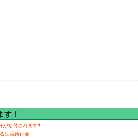
ます！
分が給付されます!!
える生活給付金