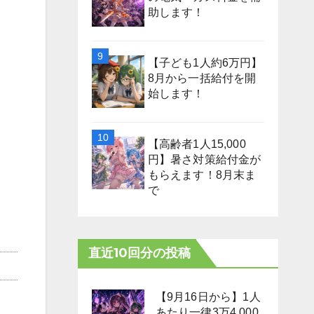
助します！
【子ども1人約6万円】
8月から一括給付を開
始します！
【高齢者1人15,000
円】暑さ対策給付金が
もらえます！8月末ま
で
直近10回分の投稿
【9月16日から】1人
あたり一律3万4,000