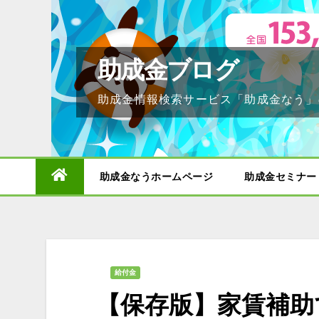
Skip
to
content
助成金ブログ
助成金情報検索サービス「助成金なう」
助成金なうホームページ
助成金セミナー
給付金
【保存版】家賃補助