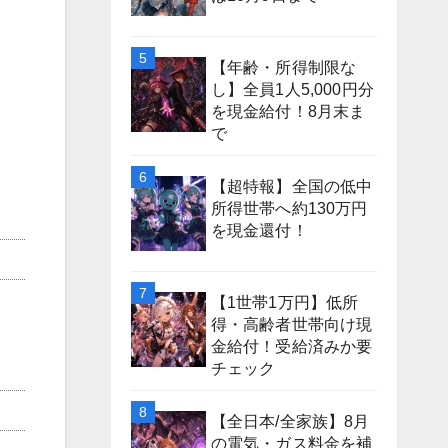
【年齢・所得制限な
し】全員1人5,000円分
を現金給付！8月末ま
で
【超特報】全国の低中
所得世帯へ約130万円
を現金還付！
【1世帯1万円】低所
得・高齢者世帯向け現
金給付！受給済みか要
チェック
【全日本/全家族】8月
の電気・ガス料金を補