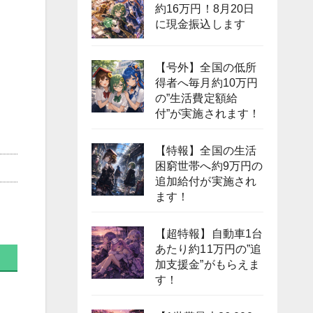
約16万円！8月20日
に現金振込します
【号外】全国の低所
得者へ毎月約10万円
の”生活費定額給
付”が実施されます！
【特報】全国の生活
困窮世帯へ約9万円の
追加給付が実施され
ます！
【超特報】自動車1台
あたり約11万円の”追
加支援金”がもらえま
す！