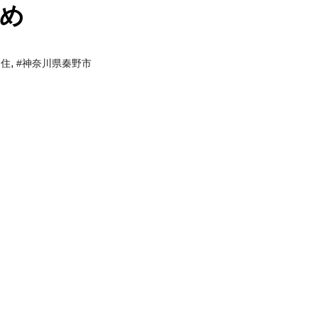
め
,
定住
#神奈川県秦野市