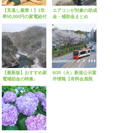
【見逃し厳禁！】1世
エアコンが対象の助成
帯50,000円の家電給付
金・補助金まとめ
金あります！
2025年冬Ver.【節電対
策】
【最新版】おすすめ家
6/20（火）新規公示案
電補助金の特集♪
件情報【有料会員限
定】