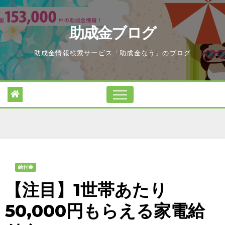
Skip
to
助成金ブログ
content
助成金情報検索サービス「助成金なう」のブログ
給付金
【注目】1世帯あたり
50,000円もらえる家電給