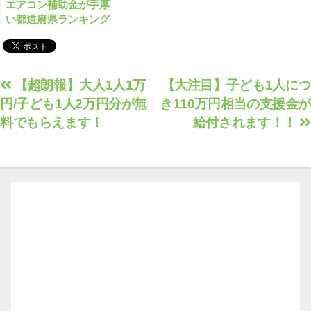
エアコン補助金が手厚
い都道府県ランキング
ベスト10
投
【超朗報】大人1人1万
【大注目】子ども1人につ
円/子ども1人2万円分が無
き110万円相当の支援金が
稿
料でもらえます！
給付されます！！
ナ
ビ
ゲ
ー
シ
ョ
ン