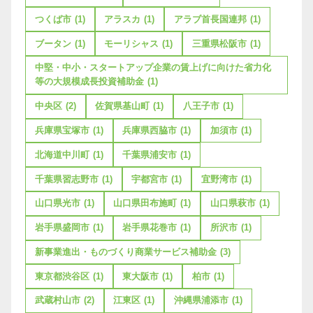
つくば市
(1)
アラスカ
(1)
アラブ首長国連邦
(1)
ブータン
(1)
モーリシャス
(1)
三重県松阪市
(1)
中堅・中小・スタートアップ企業の賃上げに向けた省力化
等の大規模成長投資補助金
(1)
中央区
(2)
佐賀県基山町
(1)
八王子市
(1)
兵庫県宝塚市
(1)
兵庫県西脇市
(1)
加須市
(1)
北海道中川町
(1)
千葉県浦安市
(1)
千葉県習志野市
(1)
宇都宮市
(1)
宜野湾市
(1)
山口県光市
(1)
山口県田布施町
(1)
山口県萩市
(1)
岩手県盛岡市
(1)
岩手県花巻市
(1)
所沢市
(1)
新事業進出・ものづくり商業サービス補助金
(3)
東京都渋谷区
(1)
東大阪市
(1)
柏市
(1)
武蔵村山市
(2)
江東区
(1)
沖縄県浦添市
(1)