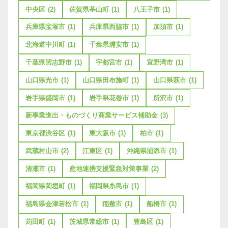
中央区
(2)
佐賀県基山町
(1)
八王子市
(1)
兵庫県宝塚市
(1)
兵庫県西脇市
(1)
加須市
(1)
北海道中川町
(1)
千葉県浦安市
(1)
千葉県習志野市
(1)
宇都宮市
(1)
宜野湾市
(1)
山口県光市
(1)
山口県田布施町
(1)
山口県萩市
(1)
岩手県盛岡市
(1)
岩手県花巻市
(1)
所沢市
(1)
新事業進出・ものづくり商業サービス補助金
(3)
東京都渋谷区
(1)
東大阪市
(1)
柏市
(1)
武蔵村山市
(2)
江東区
(1)
沖縄県浦添市
(1)
清瀬市
(1)
産地連携支援緊急対策事業
(2)
福岡県岡垣町
(1)
福岡県糸島市
(1)
福島県会津若松市
(1)
稲敷市
(1)
船橋市
(1)
苅田町
(1)
茨城県常総市
(1)
豊島区
(1)