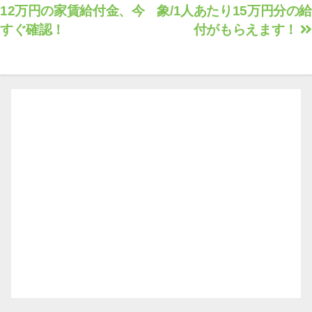
12万円の家賃給付金、今
象/1人あたり15万円分の給
稿
すぐ確認！
付がもらえます！
ナ
ビ
ゲ
ー
シ
ョ
ン