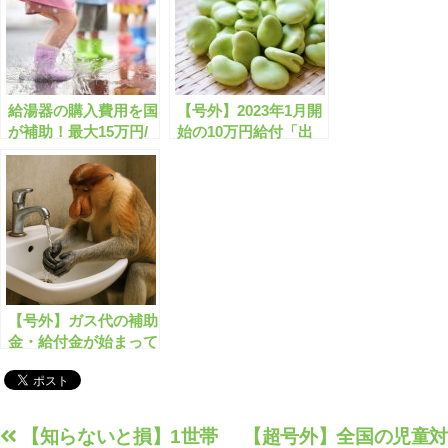
給湯器の購入費用を国
【号外】2023年1月開
が補助！最大15万円/
始の10万円給付「出
台【給湯省エネ2025
産・子育て応援交付
事業(高効率給湯器導
金」が恒久化される？
入促進による家庭部門
２
の省エネルギー推進事
業費補助金)】
【号外】ガス代の補助
金・給付金が始まって
います！３
投
【知らないと損】1世帯
【超号外】全国の児童対