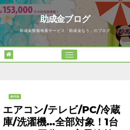
Skip
to
助成金ブログ
content
助成金情報検索サービス「助成金なう」のブログ
給付金
エアコン/テレビ/PC/冷蔵
庫/洗濯機…全部対象！1台