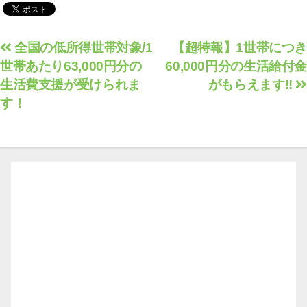
投
全国の低所得世帯対象/1
【超特報】1世帯につき
世帯あたり63,000円分の
60,000円分の生活給付金
稿
生活費支援が受けられま
がもらえます!!
ナ
す！
ビ
ゲ
ー
シ
ョ
ン