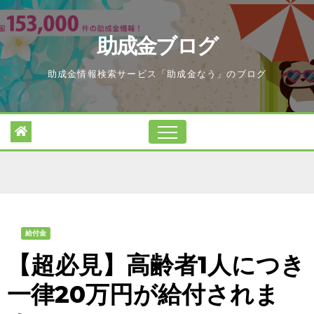
Skip
to
助成金ブログ
content
助成金情報検索サービス「助成金なう」のブログ
給付金
【超必見】高齢者1人につき
一律20万円が給付されま