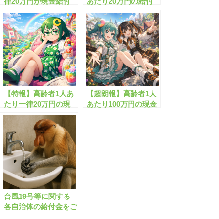
律20万円が現金給付
あたり20万円の給付
されます！
金がもらえます！
【特報】高齢者1人あ
【超朗報】高齢者1人
たり一律20万円の現
あたり100万円の現金
金がもらえます！
がもらえます！
台風19号等に関する
各自治体の給付金をご
案内します