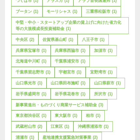
つくば市
(1)
アラスカ
(1)
アラブ首長国連邦
(1)
ブータン
(1)
モーリシャス
(1)
三重県松阪市
(1)
中堅・中小・スタートアップ企業の賃上げに向けた省力化
等の大規模成長投資補助金
(1)
中央区
(2)
佐賀県基山町
(1)
八王子市
(1)
兵庫県宝塚市
(1)
兵庫県西脇市
(1)
加須市
(1)
北海道中川町
(1)
千葉県浦安市
(1)
千葉県習志野市
(1)
宇都宮市
(1)
宜野湾市
(1)
山口県光市
(1)
山口県田布施町
(1)
山口県萩市
(1)
岩手県盛岡市
(1)
岩手県花巻市
(1)
所沢市
(1)
新事業進出・ものづくり商業サービス補助金
(3)
東京都渋谷区
(1)
東大阪市
(1)
柏市
(1)
武蔵村山市
(2)
江東区
(1)
沖縄県浦添市
(1)
清瀬市
(1)
産地連携支援緊急対策事業
(2)