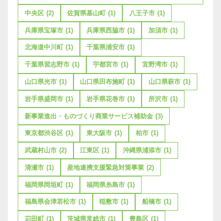
中央区
(2)
佐賀県基山町
(1)
八王子市
(1)
兵庫県宝塚市
(1)
兵庫県西脇市
(1)
加須市
(1)
北海道中川町
(1)
千葉県浦安市
(1)
千葉県習志野市
(1)
宇都宮市
(1)
宜野湾市
(1)
山口県光市
(1)
山口県田布施町
(1)
山口県萩市
(1)
岩手県盛岡市
(1)
岩手県花巻市
(1)
所沢市
(1)
新事業進出・ものづくり商業サービス補助金
(3)
東京都渋谷区
(1)
東大阪市
(1)
柏市
(1)
武蔵村山市
(2)
江東区
(1)
沖縄県浦添市
(1)
清瀬市
(1)
産地連携支援緊急対策事業
(2)
福岡県岡垣町
(1)
福岡県糸島市
(1)
福島県会津若松市
(1)
稲敷市
(1)
船橋市
(1)
苅田町
(1)
茨城県常総市
(1)
豊島区
(1)