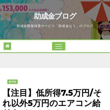
Skip
to
助成金ブログ
content
助成金情報検索サービス「助成金なう」のブログ
給付金
【注目】低所得7.5万円/そ
れ以外5万円のエアコン給