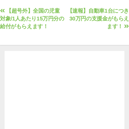
投
【超号外】全国の児童
【速報】自動車1台につき
対象/1人あたり15万円分の
30万円の支援金がもらえ
稿
給付がもらえます！
ます！
ナ
ビ
ゲ
ー
シ
ョ
ン