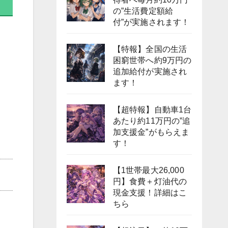
の”生活費定額給
付”が実施されます！
【特報】全国の生活
困窮世帯へ約9万円の
追加給付が実施され
ます！
【超特報】自動車1台
あたり約11万円の”追
加支援金”がもらえま
す！
【1世帯最大26,000
円】食費＋灯油代の
現金支援！詳細はこ
ちら