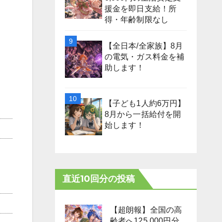
援金を即日支給！所
得・年齢制限なし
【全日本/全家族】8月
の電気・ガス料金を補
助します！
【子ども1人約6万円】
8月から一括給付を開
始します！
直近10回分の投稿
【超朗報】全国の高
齢者へ125,000円分