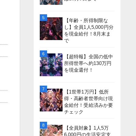
【年齢・所得制限な
し】全員1人5,000円分
を現金給付！8月末ま
で
【超特報】全国の低中
所得世帯へ約130万円
を現金還付！
【1世帯1万円】低所
得・高齢者世帯向け現
金給付！受給済みか要
チェック
【全員対象】1人5万
6,000円の生活安定支