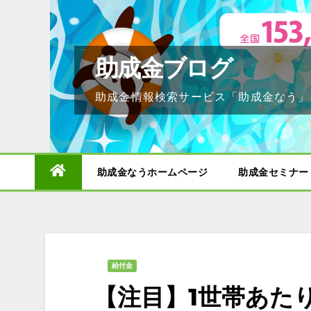
Skip
to
content
助成金ブログ
助成金情報検索サービス「助成金なう」
助成金なうホームページ
助成金セミナー
給付金
【注目】1世帯あた