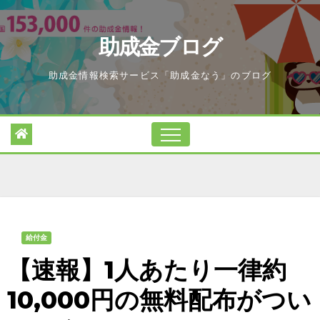
Skip
to
助成金ブログ
content
助成金情報検索サービス「助成金なう」のブログ
給付金
【速報】1人あたり一律約
10,000円の無料配布がつい