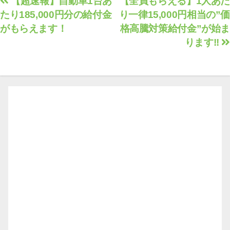
投
【超速報】自動車1台あ
【全員もらえる】1人あた
たり185,000円分の給付金
り一律15,000円相当の”価
稿
がもらえます！
格高騰対策給付金”が始ま
ナ
ります!!
ビ
ゲ
ー
シ
ョ
ン