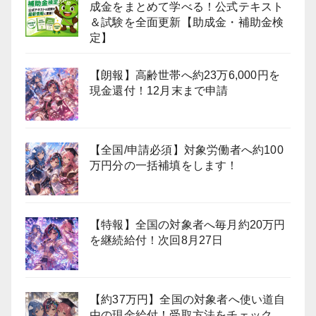
成金をまとめて学べる！公式テキスト
＆試験を全面更新【助成金・補助金検
定】
【朗報】高齢世帯へ約23万6,000円を
現金還付！12月末まで申請
【全国/申請必須】対象労働者へ約100
万円分の一括補填をします！
【特報】全国の対象者へ毎月約20万円
を継続給付！次回8月27日
【約37万円】全国の対象者へ使い道自
由の現金給付！受取方法をチェック