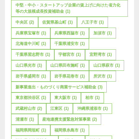
中堅・中小・スタートアップ企業の賃上げに向けた省力化
等の大規模成長投資補助金
(1)
中央区
(2)
佐賀県基山町
(1)
八王子市
(1)
兵庫県宝塚市
(1)
兵庫県西脇市
(1)
加須市
(1)
北海道中川町
(1)
千葉県浦安市
(1)
千葉県習志野市
(1)
宇都宮市
(1)
宜野湾市
(1)
山口県光市
(1)
山口県田布施町
(1)
山口県萩市
(1)
岩手県盛岡市
(1)
岩手県花巻市
(1)
所沢市
(1)
新事業進出・ものづくり商業サービス補助金
(3)
東京都渋谷区
(1)
東大阪市
(1)
柏市
(1)
武蔵村山市
(2)
江東区
(1)
沖縄県浦添市
(1)
清瀬市
(1)
産地連携支援緊急対策事業
(2)
福岡県岡垣町
(1)
福岡県糸島市
(1)