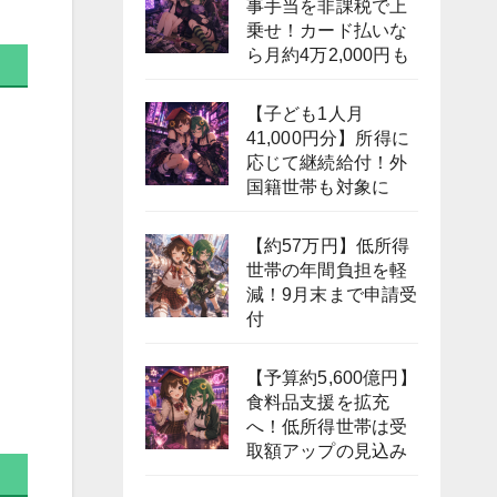
事手当を非課税で上
乗せ！カード払いな
ら月約4万2,000円も
【子ども1人月
41,000円分】所得に
応じて継続給付！外
国籍世帯も対象に
【約57万円】低所得
世帯の年間負担を軽
減！9月末まで申請受
付
【予算約5,600億円】
食料品支援を拡充
へ！低所得世帯は受
取額アップの見込み