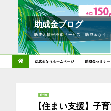
Skip
to
content
助成金ブログ
助成金情報検索サービス「助成金なう」
助成金なうホームページ
助成金セミナー
給付金
【住まい支援】子育