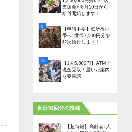
1人56,000円分の生活
支援金が8月10日から
給付開始します！
【申請不要】低所得世
帯へ1世帯7,500円分を
順次給付します！
【1人5,000円】ATMで
現金受取！届いた案内
を要確認
直近10回分の投稿
【超特報】高齢者1人