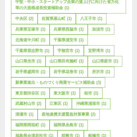
中堅・中小・スタートアップ企業の賃上げに向けた省力化
等の大規模成長投資補助金
(1)
中央区
(2)
佐賀県基山町
(1)
八王子市
(1)
兵庫県宝塚市
(1)
兵庫県西脇市
(1)
加須市
(1)
北海道中川町
(1)
千葉県浦安市
(1)
千葉県習志野市
(1)
宇都宮市
(1)
宜野湾市
(1)
山口県光市
(1)
山口県田布施町
(1)
山口県萩市
(1)
岩手県盛岡市
(1)
岩手県花巻市
(1)
所沢市
(1)
新事業進出・ものづくり商業サービス補助金
(3)
東京都渋谷区
(1)
東大阪市
(1)
柏市
(1)
武蔵村山市
(2)
江東区
(1)
沖縄県浦添市
(1)
清瀬市
(1)
産地連携支援緊急対策事業
(2)
福岡県岡垣町
(1)
福岡県糸島市
(1)
福島県会津若松市
(1)
稲敷市
(1)
船橋市
(1)