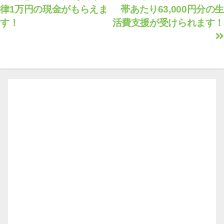
律1万円の現金がもらえま
帯あたり63,000円分の生
稿
す！
活費支援が受けられます！
ナ
ビ
ゲ
ー
シ
ョ
ン