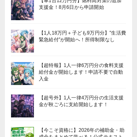
【車1台12万円分】燃料高対策の追加
支援金！8月6日から申請開始
【1人18万円＋子ども9万円分】”生活費
緊急給付”が開始へ！所得制限なし
【超特報】1人一律6万円分の食料支援
給付金が開始します！申請不要で自動
入金
【超号外】1人一律4万円分の生活支援
金が秋ごろに支給開始します！
【今こそ資格に】2026年の補助金・助
成金をまとめて学べる！公式テキスト