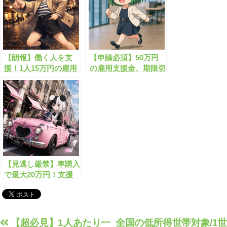
【朗報】働く人を支
【申請必須】50万円
援！1人15万円の雇用
の雇用支援金、期限切
給付金がスタート
れ注意！
【見逃し厳禁】車購入
で最大20万円！支援
金の受け取り方とは？
投
【超必見】1人あたり一
全国の低所得世帯対象/1世