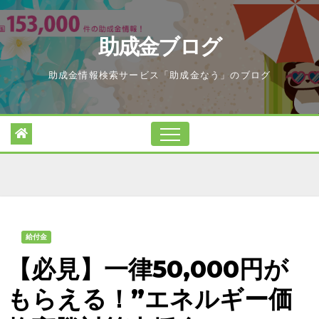
Skip
to
助成金ブログ
content
助成金情報検索サービス「助成金なう」のブログ
給付金
【必見】一律50,000円が
もらえる！”エネルギー価