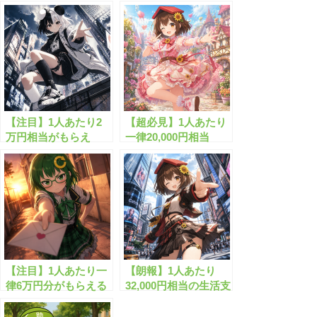
【注目】1人あたり2
【超必見】1人あたり
万円相当がもらえ
一律20,000円相当
る”生活支援金”と
の”生活安定給付
は？
金”がもらえます！
【注目】1人あたり一
【朗報】1人あたり
律6万円分がもらえる
32,000円相当の生活支
規格外の給付金とは？
援金がもらえます！