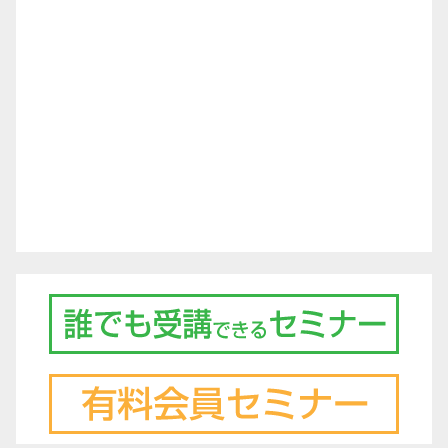
シ
ョ
ン