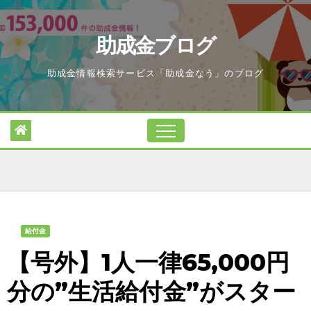
Skip
to
助成金ブログ
content
助成金情報検索サービス「助成金なう」のブログ
給付金
【号外】1人一律65,000円
分の”生活給付金”がスター