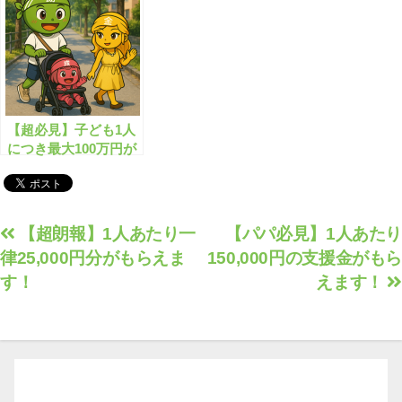
【超必見】子ども1人
につき最大100万円が
もらえます！
投
【超朗報】1人あたり一
【パパ必見】1人あたり
律25,000円分がもらえま
150,000円の支援金がもら
稿
す！
えます！
ナ
ビ
ゲ
ー