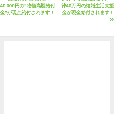
40,000円の”物価高騰給付
律40万円の結婚生活支援
稿
金”が現金給付されます！
金が現金給付されます！
ナ
ビ
ゲ
ー
シ
ョ
ン