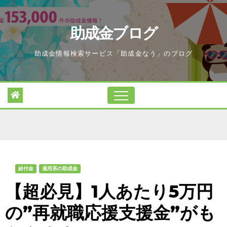
Skip
to
助成金ブログ
content
助成金情報検索サービス「助成金なう」のブログ
給付金
雇用系の助成金
【超必見】1人あたり5万円
の”再就職応援支援金”がも