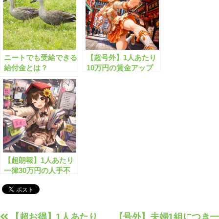
ニートでも受給できる
【超号外】1人あたり
給付金とは？
10万円の賃金アップ
給付金が始まります！
【超朗報】1人あたり
一律30万円の人手不
足支援金がもらえま
す！
投
【超お得】1人あたり
【号外】夫婦1組につき一