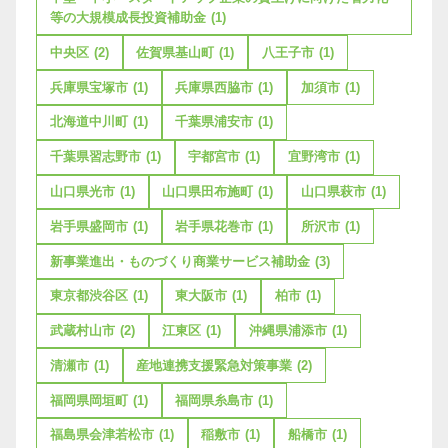
等の大規模成長投資補助金
(1)
中央区
(2)
佐賀県基山町
(1)
八王子市
(1)
兵庫県宝塚市
(1)
兵庫県西脇市
(1)
加須市
(1)
北海道中川町
(1)
千葉県浦安市
(1)
千葉県習志野市
(1)
宇都宮市
(1)
宜野湾市
(1)
山口県光市
(1)
山口県田布施町
(1)
山口県萩市
(1)
岩手県盛岡市
(1)
岩手県花巻市
(1)
所沢市
(1)
新事業進出・ものづくり商業サービス補助金
(3)
東京都渋谷区
(1)
東大阪市
(1)
柏市
(1)
武蔵村山市
(2)
江東区
(1)
沖縄県浦添市
(1)
清瀬市
(1)
産地連携支援緊急対策事業
(2)
福岡県岡垣町
(1)
福岡県糸島市
(1)
福島県会津若松市
(1)
稲敷市
(1)
船橋市
(1)