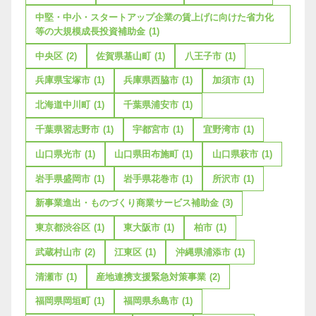
中堅・中小・スタートアップ企業の賃上げに向けた省力化
等の大規模成長投資補助金
(1)
中央区
(2)
佐賀県基山町
(1)
八王子市
(1)
兵庫県宝塚市
(1)
兵庫県西脇市
(1)
加須市
(1)
北海道中川町
(1)
千葉県浦安市
(1)
千葉県習志野市
(1)
宇都宮市
(1)
宜野湾市
(1)
山口県光市
(1)
山口県田布施町
(1)
山口県萩市
(1)
岩手県盛岡市
(1)
岩手県花巻市
(1)
所沢市
(1)
新事業進出・ものづくり商業サービス補助金
(3)
東京都渋谷区
(1)
東大阪市
(1)
柏市
(1)
武蔵村山市
(2)
江東区
(1)
沖縄県浦添市
(1)
清瀬市
(1)
産地連携支援緊急対策事業
(2)
福岡県岡垣町
(1)
福岡県糸島市
(1)