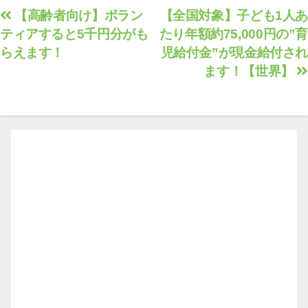
投
【高齢者向け】ボラン
【全国対象】子ども1人あ
ティアすると5千円分がも
たり年額約75,000円の”育
稿
らえます！
児給付金”が現金給付され
ナ
ます！【世界】
ビ
ゲ
ー
シ
ョ
ン