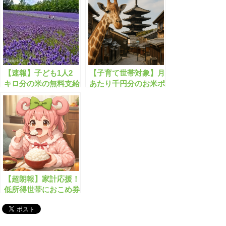
【速報】子ども1人2
【子育て世帯対象】月
キロ分の米の無料支給
あたり千円分のお米ポ
が開始します！
イントがもらえます！
【超朗報】家計応援！
低所得世帯におこめ券
4,400円分を配布！