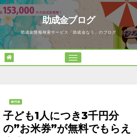
Skip
to
助成金ブログ
content
助成金情報検索サービス「助成金なう」のブログ
給付金
子ども1人につき3千円分
の”お米券”が無料でもらえ