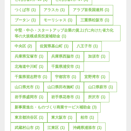
つくば市
(1)
アラスカ
(1)
アラブ首長国連邦
(1)
ブータン
(1)
モーリシャス
(1)
三重県松阪市
(1)
中堅・中小・スタートアップ企業の賃上げに向けた省力化
等の大規模成長投資補助金
(1)
中央区
(2)
佐賀県基山町
(1)
八王子市
(1)
兵庫県宝塚市
(1)
兵庫県西脇市
(1)
加須市
(1)
北海道中川町
(1)
千葉県浦安市
(1)
千葉県習志野市
(1)
宇都宮市
(1)
宜野湾市
(1)
山口県光市
(1)
山口県田布施町
(1)
山口県萩市
(1)
岩手県盛岡市
(1)
岩手県花巻市
(1)
所沢市
(1)
新事業進出・ものづくり商業サービス補助金
(3)
東京都渋谷区
(1)
東大阪市
(1)
柏市
(1)
武蔵村山市
(2)
江東区
(1)
沖縄県浦添市
(1)