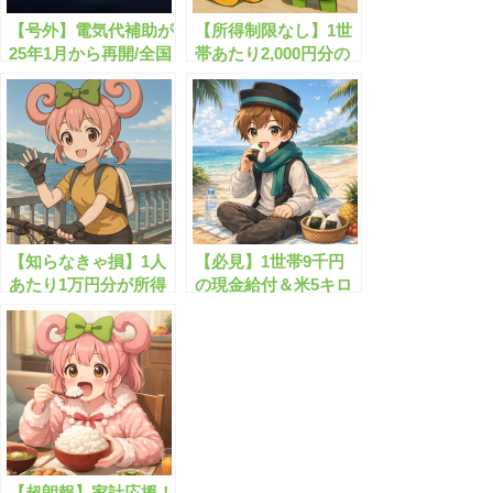
【号外】電気代補助が
【所得制限なし】1世
25年1月から再開/全国
帯あたり2,000円分の
の電気代給付金まとめ
お米クーポン券が無料
配布されます！
【知らなきゃ損】1人
【必見】1世帯9千円
あたり1万円分が所得
の現金給付＆米5キロ
制限なしで給付されま
の無料配布
す！
【超朗報】家計応援！