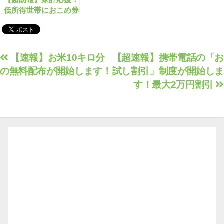
低所得世帯におこめ券
4,400円分を配布！
投
【速報】お米10キロ分
【超速報】携帯電話の「お
の無料配布が開始します！
試し割引」制度が開始しま
稿
す！最大2万円割引
ナ
ビ
ゲ
ー
シ
ョ
ン