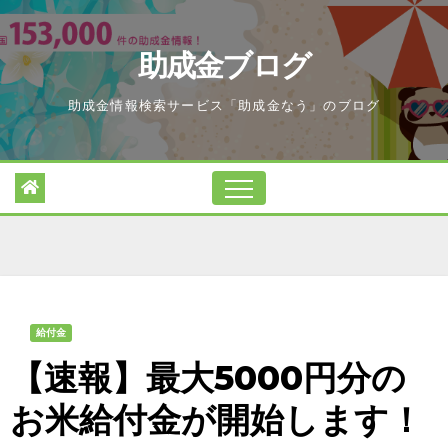
Skip
to
助成金ブログ
content
助成金情報検索サービス「助成金なう」のブログ
給付金
【速報】最大5000円分の
お米給付金が開始します！