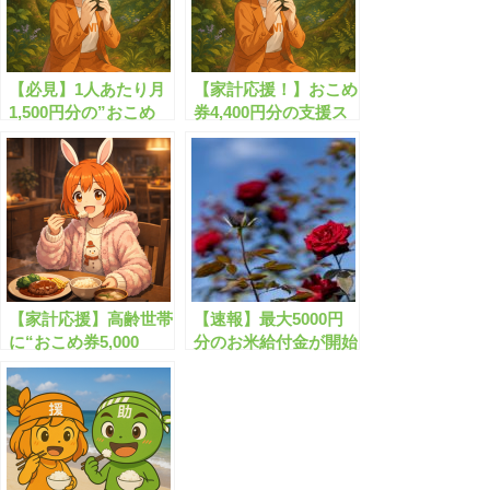
【必見】1人あたり月
【家計応援！】おこめ
1,500円分の”おこめ
券4,400円分の支援ス
券”が無料でもらえま
タート！
す！
【家計応援】高齢世帯
【速報】最大5000円
に“おこめ券5,000
分のお米給付金が開始
円”無料給付とは？
します！