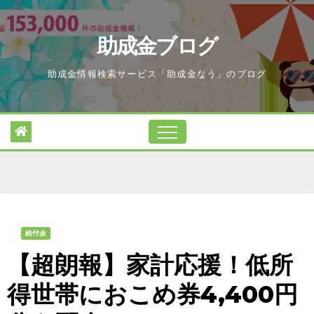
Skip
to
助成金ブログ
content
助成金情報検索サービス「助成金なう」のブログ
給付金
【超朗報】家計応援！低所
得世帯におこめ券4,400円