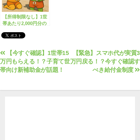
【所得制限なし】1世
帯あたり2,000円分の
お米クーポン券が無料
配布されます！
投
【今すぐ確認】1世帯15
【緊急】スマホ代が実質3
万円もらえる！？子育て世
万円戻る！？今すぐ確認す
稿
帯向け新補助金が話題！
べき給付金制度
ナ
ビ
ゲ
ー
シ
ョ
ン