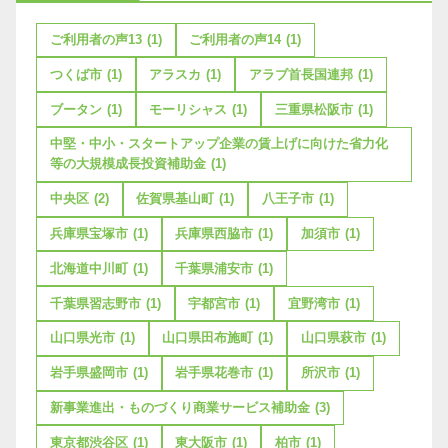
ご利用者の声13
(1)
ご利用者の声14
(1)
つくば市
(1)
アラスカ
(1)
アラブ首長国連邦
(1)
ブータン
(1)
モーリシャス
(1)
三重県松阪市
(1)
中堅・中小・スタートアップ企業の賃上げに向けた省力化
等の大規模成長投資補助金
(1)
中央区
(2)
佐賀県基山町
(1)
八王子市
(1)
兵庫県宝塚市
(1)
兵庫県西脇市
(1)
加須市
(1)
北海道中川町
(1)
千葉県浦安市
(1)
千葉県習志野市
(1)
宇都宮市
(1)
宜野湾市
(1)
山口県光市
(1)
山口県田布施町
(1)
山口県萩市
(1)
岩手県盛岡市
(1)
岩手県花巻市
(1)
所沢市
(1)
新事業進出・ものづくり商業サービス補助金
(3)
東京都渋谷区
(1)
東大阪市
(1)
柏市
(1)