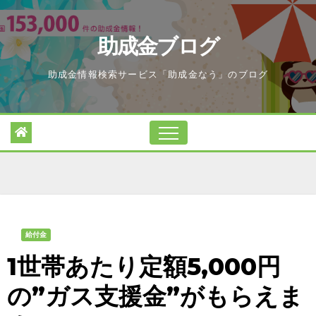
Skip
to
助成金ブログ
content
助成金情報検索サービス「助成金なう」のブログ
給付金
1世帯あたり定額5,000円
の”ガス支援金”がもらえま