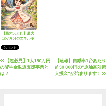
【最大50万円】最大
12か月分のエネルギ
ー高騰対策の支援金と
は？
投
【超必見】1人150万円
【速報】自動車1台あたり
の奨学金返還支援事業と
約30,000円の”原油高対策
稿
は？
支援金”が始まります！
ナ
ビ
ゲ
ー
シ