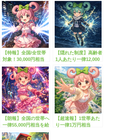
【特報】全国/全世帯
【隠れた制度】高齢者
対象！30,000円相当
1人あたり一律12,000
の”電気代・ガス代支
円の”電気代給付
援”が始まります！
金”とは？！
【朗報】全国の世帯へ
【超速報】1世帯あた
一律55,000円相当を給
り一律1万円相当
付します！
の”エネルギー支援
金”がスタート!?