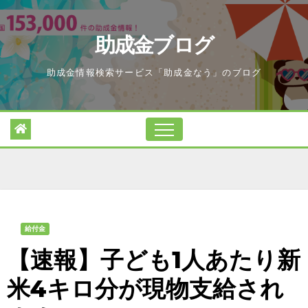
Skip
to
助成金ブログ
content
助成金情報検索サービス「助成金なう」のブログ
給付金
【速報】子ども1人あたり新
米4キロ分が現物支給され