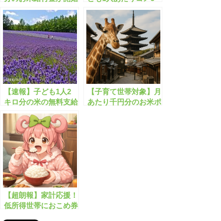
します！
キロが支給されます！
【速報】子ども1人2
【子育て世帯対象】月
キロ分の米の無料支給
あたり千円分のお米ポ
が開始します！
イントがもらえます！
【超朗報】家計応援！
低所得世帯におこめ券
4,400円分を配布！