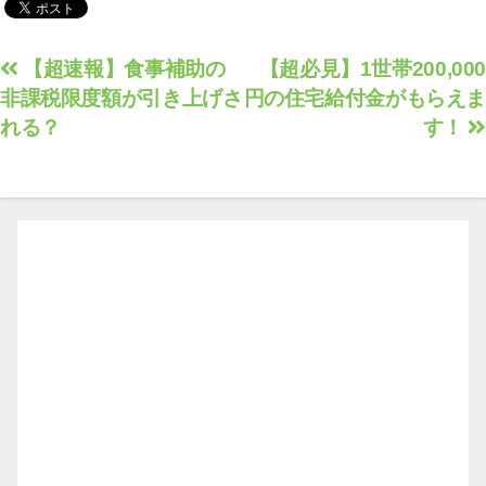
投
【超速報】食事補助の
【超必見】1世帯200,000
非課税限度額が引き上げさ
円の住宅給付金がもらえま
稿
れる？
す！
ナ
ビ
ゲ
ー
シ
ョ
ン