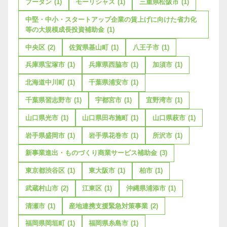
ブータン
(1)
モーリシャス
(1)
三重県松阪市
(1)
中堅・中小・スタートアップ企業の賃上げに向けた省力化
等の大規模成長投資補助金
(1)
中央区
(2)
佐賀県基山町
(1)
八王子市
(1)
兵庫県宝塚市
(1)
兵庫県西脇市
(1)
加須市
(1)
北海道中川町
(1)
千葉県浦安市
(1)
千葉県習志野市
(1)
宇都宮市
(1)
宜野湾市
(1)
山口県光市
(1)
山口県田布施町
(1)
山口県萩市
(1)
岩手県盛岡市
(1)
岩手県花巻市
(1)
所沢市
(1)
新事業進出・ものづくり商業サービス補助金
(3)
東京都渋谷区
(1)
東大阪市
(1)
柏市
(1)
武蔵村山市
(2)
江東区
(1)
沖縄県浦添市
(1)
清瀬市
(1)
産地連携支援緊急対策事業
(2)
福岡県岡垣町
(1)
福岡県糸島市
(1)