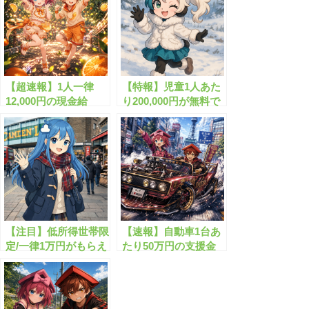
【超速報】1人一律
【特報】児童1人あた
12,000円の現金給
り200,000円が無料で
付！”くらし応援給付
もらえます！
金”がついにスタート
【注目】低所得世帯限
【速報】自動車1台あ
定/一律1万円がもらえ
たり50万円の支援金
る物価高騰対策給付
が始まります！
金！