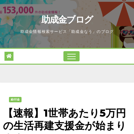
Skip
to
助成金ブログ
content
助成金情報検索サービス「助成金なう」のブログ
給付金
【速報】1世帯あたり5万円
の生活再建支援金が始まり