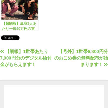
【超朗報】単身1人あ
たり一律60万円の支
援金がもらえます！
投
【朗報】1世帯あたり
【号外】1世帯8,800円分
7,000円分のデジタル給付
のおこめ券の無料配布が始
稿
金がもらえます！
まります！
ナ
ビ
ゲ
ー
シ
ョ