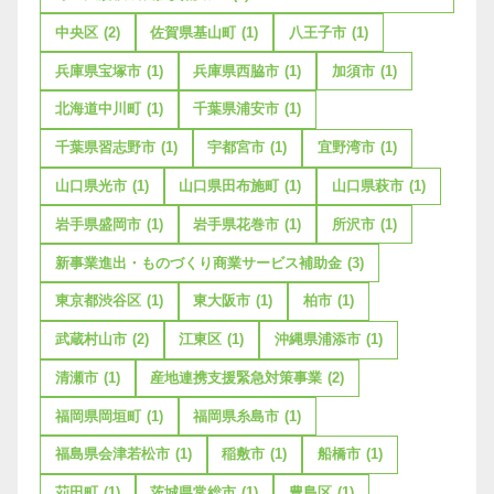
中央区
(2)
佐賀県基山町
(1)
八王子市
(1)
兵庫県宝塚市
(1)
兵庫県西脇市
(1)
加須市
(1)
北海道中川町
(1)
千葉県浦安市
(1)
千葉県習志野市
(1)
宇都宮市
(1)
宜野湾市
(1)
山口県光市
(1)
山口県田布施町
(1)
山口県萩市
(1)
岩手県盛岡市
(1)
岩手県花巻市
(1)
所沢市
(1)
新事業進出・ものづくり商業サービス補助金
(3)
東京都渋谷区
(1)
東大阪市
(1)
柏市
(1)
武蔵村山市
(2)
江東区
(1)
沖縄県浦添市
(1)
清瀬市
(1)
産地連携支援緊急対策事業
(2)
福岡県岡垣町
(1)
福岡県糸島市
(1)
福島県会津若松市
(1)
稲敷市
(1)
船橋市
(1)
苅田町
(1)
茨城県常総市
(1)
豊島区
(1)