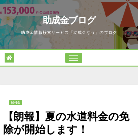
Skip
to
助成金ブログ
content
助成金情報検索サービス「助成金なう」のブログ
給付金
【朗報】夏の水道料金の免
除が開始します！