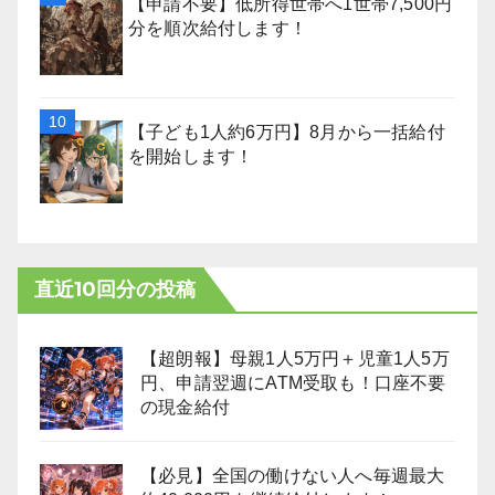
【申請不要】低所得世帯へ1世帯7,500円
分を順次給付します！
【子ども1人約6万円】8月から一括給付
を開始します！
直近10回分の投稿
【超朗報】母親1人5万円＋児童1人5万
円、申請翌週にATM受取も！口座不要
の現金給付
【必見】全国の働けない人へ毎週最大