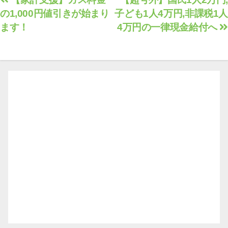
投
の1,000円値引きが始まり
子ども1人4万円,非課税1人
稿
ます！
4万円の一律現金給付へ
ナ
ビ
ゲ
ー
シ
ョ
ン