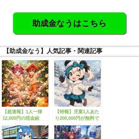
助成金なうはこちら
【助成金なう】人気記事・関連記事
【超速報】1人一律
【特報】児童1人あた
12,000円の現金給
り200,000円が無料で
付！”くらし応援給付
もらえます！
金”がついにスタート