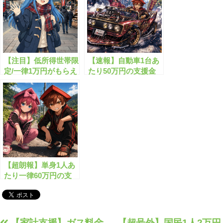
【注目】低所得世帯限
【速報】自動車1台あ
定/一律1万円がもらえ
たり50万円の支援金
る物価高騰対策給付
が始まります！
金！
【超朗報】単身1人あ
たり一律60万円の支
援金がもらえます！
【家計支援】ガス料金
【超号外】国民1人2万円,