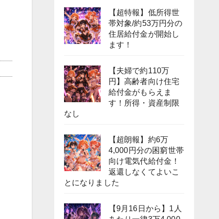
【超特報】低所得世
帯対象/約53万円分の
住居給付金が開始し
ます！
【夫婦で約110万
円】高齢者向け住宅
給付金がもらえま
す！所得・資産制限
なし
【超朗報】約6万
4,000円分の困窮世帯
向け電気代給付金！
返還しなくてよいこ
とになりました
【9月16日から】1人