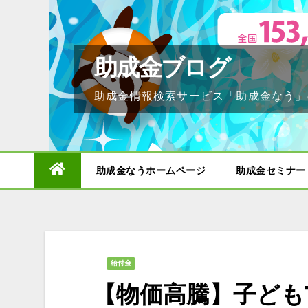
Skip
to
content
助成金ブログ
助成金情報検索サービス「助成金なう」
助成金なうホームページ
助成金セミナー
給付金
【物価高騰】子ども