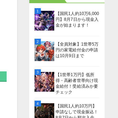
【国民1人約10万6,000
円】8月7日から現金入
金が始まります！
【全員対象】1世帯5万
円の家電給付金の申請
は10月9日まで
【1世帯1万円】低所
得・高齢者世帯向け現
金給付！受給済みか要
チェック
【国民1人約10万円】
申請なしで現金振込！
8月7日から順次入金