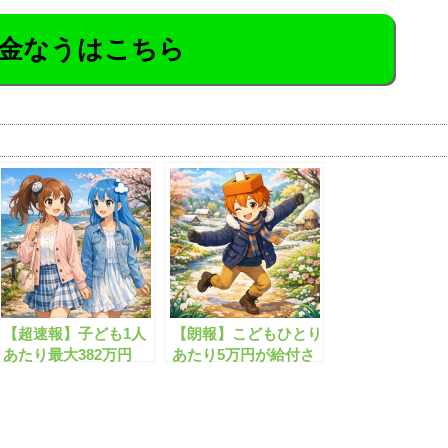
金なうはこちら
【超速報】子ども1人
【朗報】こどもひとり
あたり最大382万円
あたり5万円が給付さ
の”神の子給付金”が
れます！
始まります！