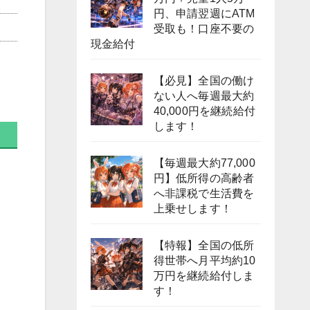
円、申請翌週にATM
受取も！口座不要の
現金給付
【必見】全国の働け
ない人へ毎週最大約
40,000円を継続給付
します！
【毎週最大約77,000
円】低所得の高齢者
へ非課税で生活費を
上乗せします！
【特報】全国の低所
得世帯へ月平均約10
万円を継続給付しま
す！