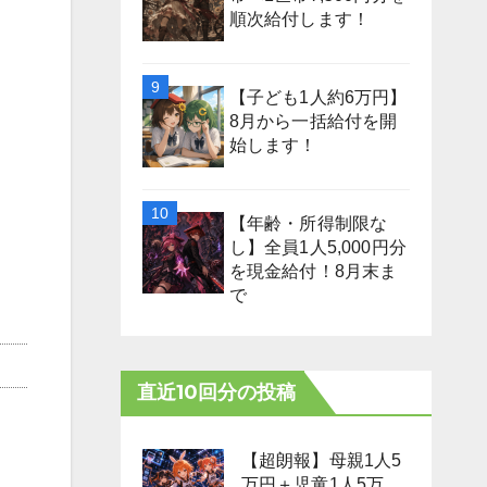
順次給付します！
【子ども1人約6万円】
8月から一括給付を開
始します！
【年齢・所得制限な
し】全員1人5,000円分
を現金給付！8月末ま
で
直近10回分の投稿
【超朗報】母親1人5
万円＋児童1人5万