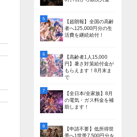
【超朗報】全国の高齢
者へ125,000円分の生
活費を継続給付！
【高齢者1人15,000
円】暑さ対策給付金が
もらえます！8月末ま
で
【全日本/全家族】8月
の電気・ガス料金を補
助します！
【申請不要】低所得世
帯へ1世帯7,500円分を