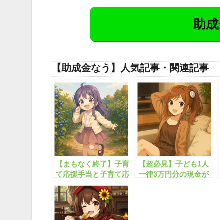
助成
【助成金なう】人気記事・関連記事
【まもなく終了】子育
【超必見】子ども1人
て応援手当と子育て応
一律3万円分の現金が
援特別手当、あわせて
もらえます！
4万円が支給されま
す！！