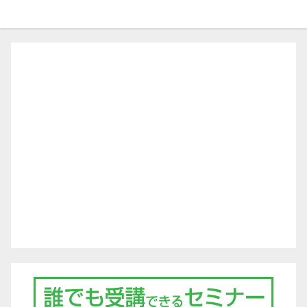
ゲ
ー
シ
ョ
ン