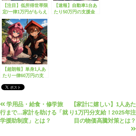
【注目】低所得世帯限
【速報】自動車1台あ
定/一律1万円がもらえ
たり50万円の支援金
る物価高騰対策給付
が始まります！
金！
【超朗報】単身1人あ
たり一律60万円の支
援金がもらえます！
投
学用品・給食・修学旅
【家計に嬉しい】1人あた
行まで…家計を助ける「就
り1万円分支給！2025年注
稿
学援助制度」とは？
目の物価高騰対策とは？
ナ
ビ