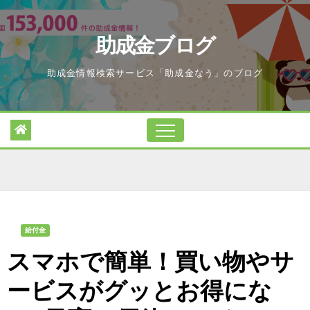
Skip
to
助成金ブログ
content
助成金情報検索サービス「助成金なう」のブログ
給付金
スマホで簡単！買い物やサ
ービスがグッとお得にな