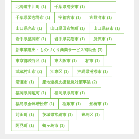
北海道中川町
(1)
千葉県浦安市
(1)
千葉県習志野市
(1)
宇都宮市
(1)
宜野湾市
(1)
山口県光市
(1)
山口県田布施町
(1)
山口県萩市
(1)
岩手県盛岡市
(1)
岩手県花巻市
(1)
所沢市
(1)
新事業進出・ものづくり商業サービス補助金
(3)
東京都渋谷区
(1)
東大阪市
(1)
柏市
(1)
武蔵村山市
(2)
江東区
(1)
沖縄県浦添市
(1)
清瀬市
(1)
産地連携支援緊急対策事業
(2)
福岡県岡垣町
(1)
福岡県糸島市
(1)
福島県会津若松市
(1)
稲敷市
(1)
船橋市
(1)
苅田町
(1)
茨城県常総市
(1)
豊島区
(1)
阿見町
(1)
鶴ヶ島市
(1)