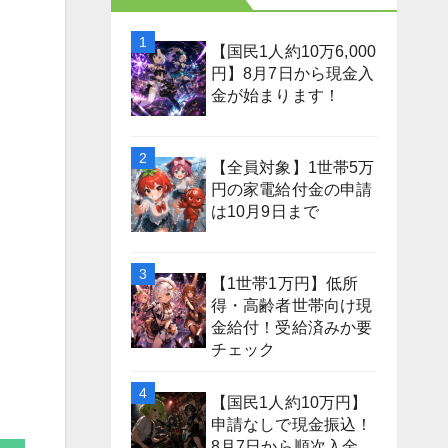
【国民1人約10万6,000
円】8月7日から現金入
金が始まります！
【全員対象】1世帯5万
円の家電給付金の申請
は10月9日まで
【1世帯1万円】低所
得・高齢者世帯向け現
金給付！受給済みか要
チェック
【国民1人約10万円】
申請なしで現金振込！
8月7日から順次入金