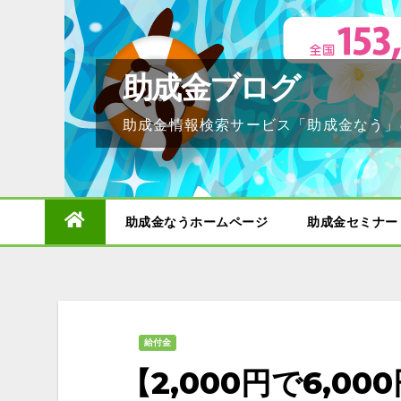
Skip
to
content
助成金ブログ
助成金情報検索サービス「助成金なう」
助成金なうホームページ
助成金セミナー
給付金
【2,000円で6,0