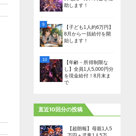
助します！
【子ども1人約6万円】
8月から一括給付を開
始します！
【年齢・所得制限な
し】全員1人5,000円分
を現金給付！8月末ま
で
直近10回分の投稿
【超朗報】母親1人5
万円＋児童1人5万