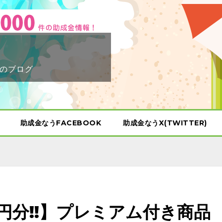
のブログ
助成金なうFACEBOOK
助成金なうX(TWITTER)
00円分!!】プレミアム付き商品